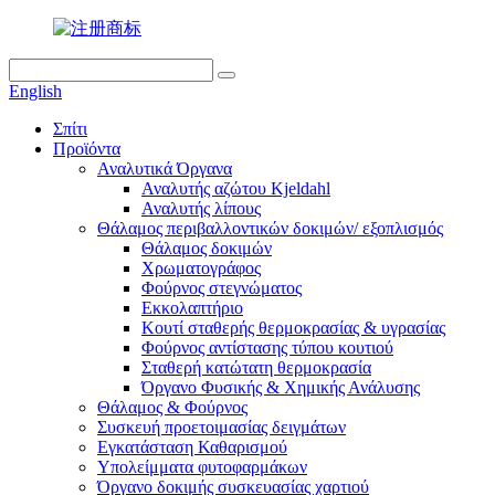
English
Σπίτι
Προϊόντα
Αναλυτικά Όργανα
Αναλυτής αζώτου Kjeldahl
Αναλυτής λίπους
Θάλαμος περιβαλλοντικών δοκιμών/ εξοπλισμός
Θάλαμος δοκιμών
Χρωματογράφος
Φούρνος στεγνώματος
Εκκολαπτήριο
Κουτί σταθερής θερμοκρασίας & υγρασίας
Φούρνος αντίστασης τύπου κουτιού
Σταθερή κατώτατη θερμοκρασία
Όργανο Φυσικής & Χημικής Ανάλυσης
Θάλαμος & Φούρνος
Συσκευή προετοιμασίας δειγμάτων
Εγκατάσταση Καθαρισμού
Υπολείμματα φυτοφαρμάκων
Όργανο δοκιμής συσκευασίας χαρτιού