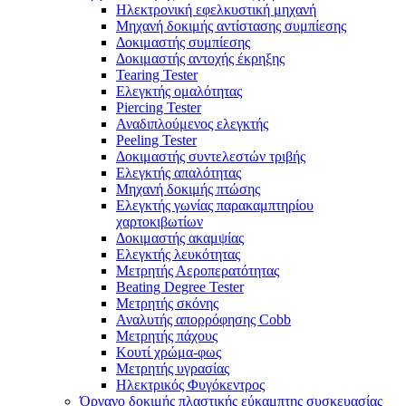
Ηλεκτρονική εφελκυστική μηχανή
Μηχανή δοκιμής αντίστασης συμπίεσης
Δοκιμαστής συμπίεσης
Δοκιμαστής αντοχής έκρηξης
Tearing Tester
Ελεγκτής ομαλότητας
Piercing Tester
Αναδιπλούμενος ελεγκτής
Peeling Tester
Δοκιμαστής συντελεστών τριβής
Ελεγκτής απαλότητας
Μηχανή δοκιμής πτώσης
Ελεγκτής γωνίας παρακαμπτηρίου
χαρτοκιβωτίων
Δοκιμαστής ακαμψίας
Ελεγκτής λευκότητας
Μετρητής Αεροπερατότητας
Beating Degree Tester
Μετρητής σκόνης
Αναλυτής απορρόφησης Cobb
Μετρητής πάχους
Κουτί χρώμα-φως
Μετρητής υγρασίας
Ηλεκτρικός Φυγόκεντρος
Όργανο δοκιμής πλαστικής εύκαμπτης συσκευασίας