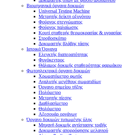
Δοκιμαστής οπών με φύλλο αλουμινίου
Βιομηχανικά όργανα δοκιμών
Universal Testing Machine
Μετρητής δείκτη οξυγόνου
Φούρνος στεγνώματος
Φούρνος παλαίωσης
Κουτί σταθερής θερμοκρασίας & υγρασίας
Στροβοσκόπιο
Δοκιμαστής βλάβης τάσης
Ιατρικά Όργανα
Ελεγκτής διαπερατότητας
Φυγόκεντρος
Θάλαμος δοκιμής σταθερότητας φαρμάκου
Φωτοηλεκτρικό όργανο δοκιμών
Χρωματόμετρο φωτός
Αναλυτής μεγέθους σωματιδίων
Όργανο σημείου τήξης
Πολόμετρο
Μετρητής πίεσης
Διαθλασίμετρο
Θολόμετρο
Αξεσουάρ οργάνων
Όργανο δοκιμών τυπωμένης ύλης
Μηχανή δοκιμής αντίστασης τριβής
Δοκιμαστής απορρόφησης μελανιού