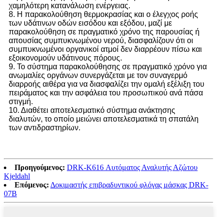
χαμηλότερη κατανάλωση ενέργειας.
8. Η παρακολούθηση θερμοκρασίας και ο έλεγχος ροής
των υδάτινων οδών εισόδου και εξόδου, μαζί με
παρακολούθηση σε πραγματικό χρόνο της παρουσίας ή
απουσίας συμπυκνωμένου νερού, διασφαλίζουν ότι οι
συμπυκνωμένοι οργανικοί ατμοί δεν διαρρέουν πίσω και
εξοικονομούν υδάτινους πόρους.
9. Το σύστημα παρακολούθησης σε πραγματικό χρόνο για
ανωμαλίες οργάνων συνεργάζεται με τον συναγερμό
διαρροής αιθέρα για να διασφαλίζει την ομαλή εξέλιξη του
πειράματος και την ασφάλεια του προσωπικού ανά πάσα
στιγμή.
10. Διαθέτει αποτελεσματικό σύστημα ανάκτησης
διαλυτών, το οποίο μειώνει αποτελεσματικά τη σπατάλη
των αντιδραστηρίων.
Προηγούμενος:
DRK-K616 Αυτόματος Αναλυτής Αζώτου
Kjeldahl
Επόμενος:
Δοκιμαστής επιβραδυντικού φλόγας μάσκας DRK-
07B