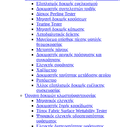
Εξοπλισμός δοκιμής εφελκυσμού
Δοκιμαστής συντελεστών τριβής
Δίσκος Peeling Tester
Μηχανή δοκιμής κρούσεων
Tearing Tester
Μηχανή δοκιμής κόπωσης
Λιποδιαλυτικός δείκτης
Μαγείρεμα οπίσθιας πίεσης υψηλής
θερμοκρασίας
Μετρητής πάχους
Δοκιμαστής αρχικής πρόσφυσης και
συγκράτησης
Ελεγκτής σφράγισης
Χαζόμετρο
Δοκιμαστής ταχύτητας μετάδοσης αερίου
Ροπόμετρο
Άλλος εξοπλισμός δοκιμής ευέλικτης
συσκευασίας
Όργανο δοκιμών κλωστοϋφαντουργίας
Μηχανικός ελεγκτής
Δοκιμαστής ξηρής κροκίδωσης
Τύπος Fabric Surface Wettability Tester
Ψηφιακός ελεγκτής υδροπερατότητας
υφάσματος
Ελεγκτής διαπερατότητας υφάσματος