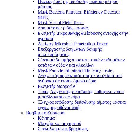
Πάγκος δοκιμής απόδοσης υλικού φίλτρου
μάσκας
Mask Bacteria Filtration Efficiency Detector
(BFE)
Mask Visual Field Tester
Δοκιμαστής τριβής μάσκας
Ελεγκτής μικροβιακής διείσδυσης αντοχής στην
υγρασία
Anti-dry Microbial Penetration Tester
Επεξεργαστής δειγμάτων δοκιμής
μπλοκαρίσματος
Σύστημα δοκιμής προστατευτικών ενδυμάτων
κατά των οξέων και αλκαλίων
Mask Particle Filtration Efficiency Tester
Ανιχνευτής περιεκτικότητας σε διοξείδιο του
άνθρακα σε εισπνεόμενο αέριο
Ελεγκτής διαρροών
Τύπος Ανιχνευτής διείσδυσης παθογόνων που
μεταδίδονται στο αίμα
Έλεγχος απόδοσης διείσδυσης αίματος μάσκας
έγχρωμης οθόνης αφής
Βοηθητική Συσκευή
Κέντημα
Μαχαίρι κοπής χαρτιού
Συγκολλημένος βραχίονας