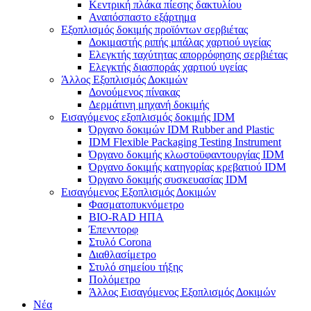
Κεντρική πλάκα πίεσης δακτυλίου
Αναπόσπαστο εξάρτημα
Εξοπλισμός δοκιμής προϊόντων σερβιέτας
Δοκιμαστής ριπής μπάλας χαρτιού υγείας
Ελεγκτής ταχύτητας απορρόφησης σερβιέτας
Ελεγκτής διασποράς χαρτιού υγείας
Άλλος Εξοπλισμός Δοκιμών
Δονούμενος πίνακας
Δερμάτινη μηχανή δοκιμής
Εισαγόμενος εξοπλισμός δοκιμής IDM
Όργανο δοκιμών IDM Rubber and Plastic
IDM Flexible Packaging Testing Instrument
Όργανο δοκιμής κλωστοϋφαντουργίας IDM
Όργανο δοκιμής κατηγορίας κρεβατιού IDM
Όργανο δοκιμής συσκευασίας IDM
Εισαγόμενος Εξοπλισμός Δοκιμών
Φασματοπυκνόμετρο
BIO-RAD ΗΠΑ
Έπενντορφ
Στυλό Corona
Διαθλασίμετρο
Στυλό σημείου τήξης
Πολόμετρο
Άλλος Εισαγόμενος Εξοπλισμός Δοκιμών
Νέα