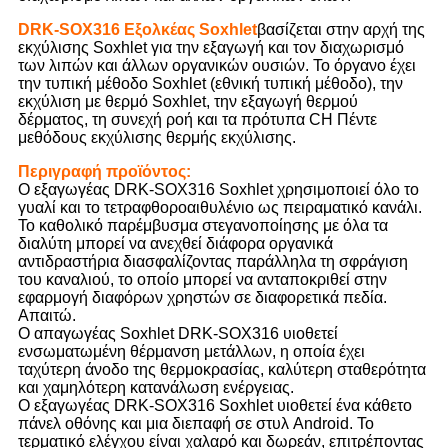
DRK-SOX316 Εξολκέας Soxhlet
βασίζεται στην αρχή της
εκχύλισης Soxhlet για την εξαγωγή και τον διαχωρισμό
των λιπών και άλλων οργανικών ουσιών. Το όργανο έχει
την τυπική μέθοδο Soxhlet (εθνική τυπική μέθοδο), την
εκχύλιση με θερμό Soxhlet, την εξαγωγή θερμού
δέρματος, τη συνεχή ροή και τα πρότυπα CH Πέντε
μεθόδους εκχύλισης θερμής εκχύλισης.
Περιγραφή προϊόντος:
Ο εξαγωγέας DRK-SOX316 Soxhlet χρησιμοποιεί όλο το
γυαλί και το τετραφθοροαιθυλένιο ως πειραματικό κανάλι.
Το καθολικό παρέμβυσμα στεγανοποίησης με όλα τα
διαλύτη μπορεί να ανεχθεί διάφορα οργανικά
αντιδραστήρια διασφαλίζοντας παράλληλα τη σφράγιση
του καναλιού, το οποίο μπορεί να ανταποκριθεί στην
εφαρμογή διαφόρων χρηστών σε διαφορετικά πεδία.
Απαιτώ.
Ο απαγωγέας Soxhlet DRK-SOX316 υιοθετεί
ενσωματωμένη θέρμανση μετάλλων, η οποία έχει
ταχύτερη άνοδο της θερμοκρασίας, καλύτερη σταθερότητα
και χαμηλότερη κατανάλωση ενέργειας.
Ο εξαγωγέας DRK-SOX316 Soxhlet υιοθετεί ένα κάθετο
πάνελ οθόνης και μια διεπαφή σε στυλ Android. Το
τερματικό ελέγχου είναι χαλαρό και δωρεάν, επιτρέποντας