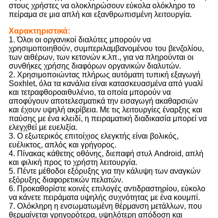
στους χρήστες να ολοκληρώσουν εύκολα ολόκληρο το
πείραμα σε μια απλή και εξανθρωπισμένη λειτουργία.
Χαρακτηριστικά:
1. Όλοι οι οργανικοί διαλύτες μπορούν να
χρησιμοποιηθούν, συμπεριλαμβανομένου του βενζολίου,
των αιθέρων, των κετονών κ.λπ., για να πληρούνται οι
συνθήκες χρήσης διαφόρων οργανικών διαλυτών.
2. Χρησιμοποιώντας πλήρως αυτόματη τυπική εξαγωγή
Soxhlet, όλα τα κανάλια είναι κατασκευασμένα από γυαλί
και τετραφθοροαιθυλένιο, τα οποία μπορούν να
αποφύγουν αποτελεσματικά την εισαγωγή ακαθαρσιών
και έχουν υψηλή ακρίβεια. Με τις λειτουργίες έναρξης και
παύσης με ένα κλειδί, η πειραματική διαδικασία μπορεί να
ελεγχθεί με ευελιξία.
3. Ο εξωτερικός επιτοίχιος ελεγκτής είναι βολικός,
ευέλικτος, απλός και γρήγορος.
4. Πίνακας κάθετης οθόνης, διεπαφή στυλ Android, απλή
και φιλική προς το χρήστη λειτουργία.
5. Πέντε μέθοδοι εξόρυξης για την κάλυψη των αναγκών
εξόρυξης διαφορετικών πελατών.
6. Προκαθορίστε κοινές επιλογές αντιδραστηρίου, εύκολο
να κάνετε πειράματα υψηλής συχνότητας με ένα κουμπί.
7. Ολόκληρη η ενσωματωμένη θέρμανση μετάλλων, που
θερμαίνεται γρηγορότερα, υψηλότερη απόδοση και