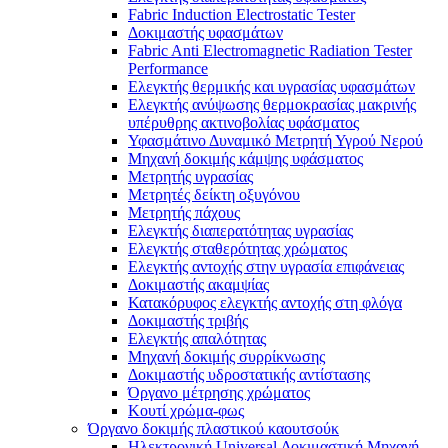
Fabric Induction Electrostatic Tester
Δοκιμαστής υφασμάτων
Fabric Anti Electromagnetic Radiation Tester
Performance
Ελεγκτής θερμικής και υγρασίας υφασμάτων
Ελεγκτής ανύψωσης θερμοκρασίας μακρινής
υπέρυθρης ακτινοβολίας υφάσματος
Υφασμάτινο Δυναμικό Μετρητή Υγρού Νερού
Μηχανή δοκιμής κάμψης υφάσματος
Μετρητής υγρασίας
Μετρητές δείκτη οξυγόνου
Μετρητής πάχους
Ελεγκτής διαπερατότητας υγρασίας
Ελεγκτής σταθερότητας χρώματος
Ελεγκτής αντοχής στην υγρασία επιφάνειας
Δοκιμαστής ακαμψίας
Κατακόρυφος ελεγκτής αντοχής στη φλόγα
Δοκιμαστής τριβής
Ελεγκτής απαλότητας
Μηχανή δοκιμής συρρίκνωσης
Δοκιμαστής υδροστατικής αντίστασης
Όργανο μέτρησης χρώματος
Κουτί χρώμα-φως
Όργανο δοκιμής πλαστικού καουτσούκ
Ηλεκτρονική Universal Δοκιμαστική Μηχανή