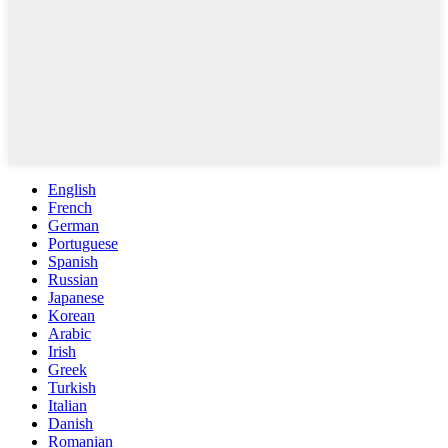
English
French
German
Portuguese
Spanish
Russian
Japanese
Korean
Arabic
Irish
Greek
Turkish
Italian
Danish
Romanian