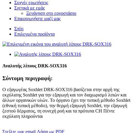
Συχνές ερωτήσεις
Σχετικά με εμάς
Ξενάγηση στο εργοστάσιο
Επικοινωνήστε μαζί μας
Σπίτι
Επιλεγμένα προϊόντα
Αναλυτής λίπους DRK-SOX316
Σύντομη περιγραφή:
Ο εξαγωγέας Soxhlet DRK-SOX316 βασίζεται στην αρχή της
εκχύλισης Soxhlet για την εξαγωγή και τον διαχωρισμό λιπών και
άλλων οργανικών υλών. Το όργανο έχει την τυπική μέθοδο Soxhlet
(εθνική τυπική μέθοδο), την θερμή εξαγωγή Soxhlet, την εξαγωγή
ζεστού δέρματος, τη συνεχή ροή και τα πρότυπα CH Πέντε
εκχύλιση πληρούνται
Στείλτε μας email
Λήψη ως PDF