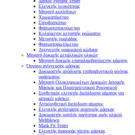
Δίσκος Peeling Tester
Ελεγκτής λευκότητας
Μηχανή κυλίνδρων
Χρωματόμετρο
Στροβοσκόπιο
Φασματοπυκνόμετρο
Κυλιόμενος μετρητής χρώματος
Μετρητής γυαλάδας
Φασματοφωτόμετρο
Ανιχνευτής γραμμικού κώδικα
Μηχανή δοκιμής μεταλλικών υλικών
Μηχανή δοκιμής επαναλαμβανόμενης κάμψης
Όργανο ανίχνευσης μάσκας
Δοκιμαστής απόδοσης επιβραδυντικού φλόγας
υφάσματος
Μηχανή Ολοκληρωμένων Δοκιμών Ιατρικής
Μάσκας και Προστατευτικού Ρουχισμού
Συνθετικός ελεγκτής διείσδυσης αίματος για
ιατρικές μάσκες
Αντισυνθετική διείσδυση αίματος
Ελεγκτής αντίστασης αναπνοής μάσκας
Δοκιμαστής υψηλής ταχύτητας ροής υλικού
Meltblown
Mask Fit Tester
Ελεγκτής διαφοράς πίεσης μάσκας