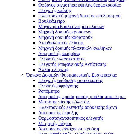
Φούρνος σιγαστήρα υψηλής θερμοκρασίας
Ελεγκτής καύσης
Ηλεκτρονική μηχανή δοκιμής εφελκυσμού
Βουλκάμετρο
Μηχάνημα βουλκανισμού πλακών
Μηχανή δοκιμής κρούσεων
Μηχανή δοκιμής καουτσούκ
Λιποδιαλυτικός δείκτης
Μηχανή δοκιμής πλαστικών σωλήνων
Δοκιμαστής ακαμψίας
Ελεγκτής πλαστικότητας
Ελεγκτής Επιφανειακής Αντίστασης
Άλλος ελεγκτής
Όργανο Δοκιμών Φαρμακευτικής Συσκευασίας
Ελεγκτής απόδοσης συσκευασίας
Ελεγκτής σφράγισης
Ροπόμετρο
Δοκιμαστής πρόσκρουσης μπάλας που πέφτει
Μετρητής πίεσης πόλωσης
Ηλεκτρονικός ελεγκτής απόκλισης άξονα
Δοκιμαστής έκρηξης
Θερμοστεγανοποιητικός ελεγκτής
Μετρητής πάχους
Δοκιμαστής αντοχής σε κρούση