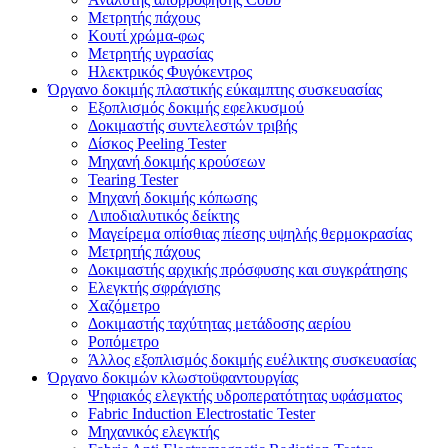
Μετρητής πάχους
Κουτί χρώμα-φως
Μετρητής υγρασίας
Ηλεκτρικός Φυγόκεντρος
Όργανο δοκιμής πλαστικής εύκαμπτης συσκευασίας
Εξοπλισμός δοκιμής εφελκυσμού
Δοκιμαστής συντελεστών τριβής
Δίσκος Peeling Tester
Μηχανή δοκιμής κρούσεων
Tearing Tester
Μηχανή δοκιμής κόπωσης
Λιποδιαλυτικός δείκτης
Μαγείρεμα οπίσθιας πίεσης υψηλής θερμοκρασίας
Μετρητής πάχους
Δοκιμαστής αρχικής πρόσφυσης και συγκράτησης
Ελεγκτής σφράγισης
Χαζόμετρο
Δοκιμαστής ταχύτητας μετάδοσης αερίου
Ροπόμετρο
Άλλος εξοπλισμός δοκιμής ευέλικτης συσκευασίας
Όργανο δοκιμών κλωστοϋφαντουργίας
Ψηφιακός ελεγκτής υδροπερατότητας υφάσματος
Fabric Induction Electrostatic Tester
Μηχανικός ελεγκτής