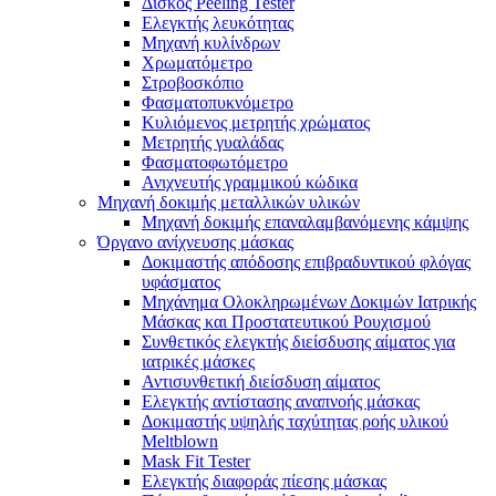
Δίσκος Peeling Tester
Ελεγκτής λευκότητας
Μηχανή κυλίνδρων
Χρωματόμετρο
Στροβοσκόπιο
Φασματοπυκνόμετρο
Κυλιόμενος μετρητής χρώματος
Μετρητής γυαλάδας
Φασματοφωτόμετρο
Ανιχνευτής γραμμικού κώδικα
Μηχανή δοκιμής μεταλλικών υλικών
Μηχανή δοκιμής επαναλαμβανόμενης κάμψης
Όργανο ανίχνευσης μάσκας
Δοκιμαστής απόδοσης επιβραδυντικού φλόγας
υφάσματος
Μηχάνημα Ολοκληρωμένων Δοκιμών Ιατρικής
Μάσκας και Προστατευτικού Ρουχισμού
Συνθετικός ελεγκτής διείσδυσης αίματος για
ιατρικές μάσκες
Αντισυνθετική διείσδυση αίματος
Ελεγκτής αντίστασης αναπνοής μάσκας
Δοκιμαστής υψηλής ταχύτητας ροής υλικού
Meltblown
Mask Fit Tester
Ελεγκτής διαφοράς πίεσης μάσκας