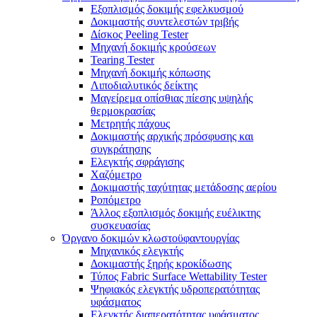
Εξοπλισμός δοκιμής εφελκυσμού
Δοκιμαστής συντελεστών τριβής
Δίσκος Peeling Tester
Μηχανή δοκιμής κρούσεων
Tearing Tester
Μηχανή δοκιμής κόπωσης
Λιποδιαλυτικός δείκτης
Μαγείρεμα οπίσθιας πίεσης υψηλής
θερμοκρασίας
Μετρητής πάχους
Δοκιμαστής αρχικής πρόσφυσης και
συγκράτησης
Ελεγκτής σφράγισης
Χαζόμετρο
Δοκιμαστής ταχύτητας μετάδοσης αερίου
Ροπόμετρο
Άλλος εξοπλισμός δοκιμής ευέλικτης
συσκευασίας
Όργανο δοκιμών κλωστοϋφαντουργίας
Μηχανικός ελεγκτής
Δοκιμαστής ξηρής κροκίδωσης
Τύπος Fabric Surface Wettability Tester
Ψηφιακός ελεγκτής υδροπερατότητας
υφάσματος
Ελεγκτής διαπερατότητας υφάσματος