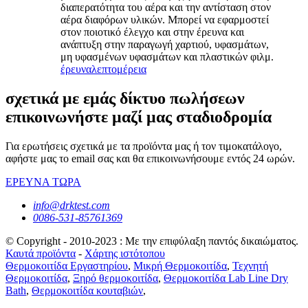
διαπερατότητα του αέρα και την αντίσταση στον
αέρα διαφόρων υλικών. Μπορεί να εφαρμοστεί
στον ποιοτικό έλεγχο και στην έρευνα και
ανάπτυξη στην παραγωγή χαρτιού, υφασμάτων,
μη υφασμένων υφασμάτων και πλαστικών φιλμ.
έρευνα
λεπτομέρεια
σχετικά με εμάς δίκτυο πωλήσεων
επικοινωνήστε μαζί μας σταδιοδρομία
Για ερωτήσεις σχετικά με τα προϊόντα μας ή τον τιμοκατάλογο,
αφήστε μας το email σας και θα επικοινωνήσουμε εντός 24 ωρών.
ΕΡΕΥΝΑ ΤΩΡΑ
info@drktest.com
0086-531-85761369
© Copyright - 2010-2023 : Με την επιφύλαξη παντός δικαιώματος.
Καυτά προϊόντα
-
Χάρτης ιστότοπου
Θερμοκοιτίδα Εργαστηρίου
,
Μικρή Θερμοκοιτίδα
,
Τεχνητή
Θερμοκοιτίδα
,
Ξηρό θερμοκοιτίδα
,
Θερμοκοιτίδα Lab Line Dry
Bath
,
Θερμοκοιτίδα κουταβιών
,