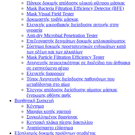
Πάγκος δοκιμής απόδοσης υλικού φίλτρου μάσκας
Mask Bacteria Filtration Efficiency Detector (BFE)
Mask Visual Field Tester
Δοκιμαστής τριβής μάσκας
Ελεγκτής μικροβιακής διείσδυσης αντοχής στην
υγρασία
Anti-dry Microbial Penetration Tester
Επεξεργαστής δειγμάτων δοκιμής μπλοκαρίσματος
Σύστημα δοκιμής προστατευτικών ενδυμάτων κατά
των οξέων και των αλκαλίων
Mask Particle Filtration Efficiency Tester
Ανιχνευτής περιεκτικότητας σε διοξείδιο του άνθρακα
σε εισπνεόμενο αέριο
Ελεγκτής διαρροών
Τύπος Ανιχνευτής διείσδυσης παθογόνων που
μεταδίδονται στο αίμα
Έλεγχος απόδοσης διείσδυσης αίματος μάσκας
έγχρωμης οθόνης αφής
Βοηθητική Συσκευή
Κέντημα
Μαχαίρι κοπής χαρτιού
Συγκολλημένος βραχίονας
Κεντρική πλάκα πίεσης δακτυλίου
Αναπόσπαστο εξάρτημα
Εξοπλισμός δοκιμής προϊόντων σερβιέτας