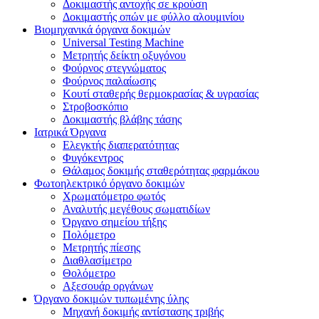
Δοκιμαστής αντοχής σε κρούση
Δοκιμαστής οπών με φύλλο αλουμινίου
Βιομηχανικά όργανα δοκιμών
Universal Testing Machine
Μετρητής δείκτη οξυγόνου
Φούρνος στεγνώματος
Φούρνος παλαίωσης
Κουτί σταθερής θερμοκρασίας & υγρασίας
Στροβοσκόπιο
Δοκιμαστής βλάβης τάσης
Ιατρικά Όργανα
Ελεγκτής διαπερατότητας
Φυγόκεντρος
Θάλαμος δοκιμής σταθερότητας φαρμάκου
Φωτοηλεκτρικό όργανο δοκιμών
Χρωματόμετρο φωτός
Αναλυτής μεγέθους σωματιδίων
Όργανο σημείου τήξης
Πολόμετρο
Μετρητής πίεσης
Διαθλασίμετρο
Θολόμετρο
Αξεσουάρ οργάνων
Όργανο δοκιμών τυπωμένης ύλης
Μηχανή δοκιμής αντίστασης τριβής