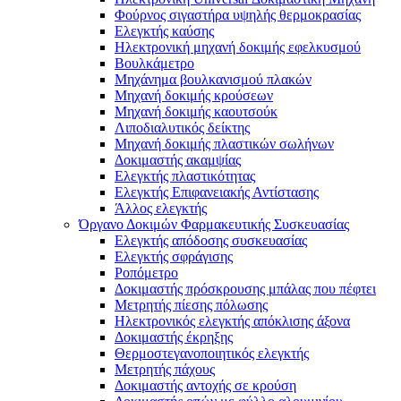
Φούρνος σιγαστήρα υψηλής θερμοκρασίας
Ελεγκτής καύσης
Ηλεκτρονική μηχανή δοκιμής εφελκυσμού
Βουλκάμετρο
Μηχάνημα βουλκανισμού πλακών
Μηχανή δοκιμής κρούσεων
Μηχανή δοκιμής καουτσούκ
Λιποδιαλυτικός δείκτης
Μηχανή δοκιμής πλαστικών σωλήνων
Δοκιμαστής ακαμψίας
Ελεγκτής πλαστικότητας
Ελεγκτής Επιφανειακής Αντίστασης
Άλλος ελεγκτής
Όργανο Δοκιμών Φαρμακευτικής Συσκευασίας
Ελεγκτής απόδοσης συσκευασίας
Ελεγκτής σφράγισης
Ροπόμετρο
Δοκιμαστής πρόσκρουσης μπάλας που πέφτει
Μετρητής πίεσης πόλωσης
Ηλεκτρονικός ελεγκτής απόκλισης άξονα
Δοκιμαστής έκρηξης
Θερμοστεγανοποιητικός ελεγκτής
Μετρητής πάχους
Δοκιμαστής αντοχής σε κρούση