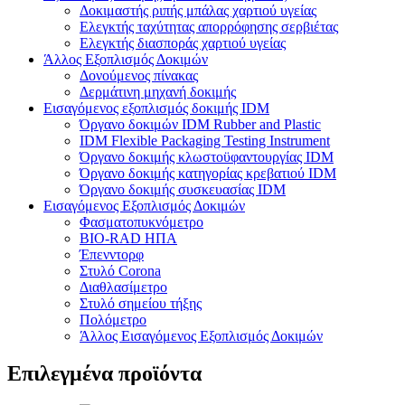
Δοκιμαστής ριπής μπάλας χαρτιού υγείας
Ελεγκτής ταχύτητας απορρόφησης σερβιέτας
Ελεγκτής διασποράς χαρτιού υγείας
Άλλος Εξοπλισμός Δοκιμών
Δονούμενος πίνακας
Δερμάτινη μηχανή δοκιμής
Εισαγόμενος εξοπλισμός δοκιμής IDM
Όργανο δοκιμών IDM Rubber and Plastic
IDM Flexible Packaging Testing Instrument
Όργανο δοκιμής κλωστοϋφαντουργίας IDM
Όργανο δοκιμής κατηγορίας κρεβατιού IDM
Όργανο δοκιμής συσκευασίας IDM
Εισαγόμενος Εξοπλισμός Δοκιμών
Φασματοπυκνόμετρο
BIO-RAD ΗΠΑ
Έπενντορφ
Στυλό Corona
Διαθλασίμετρο
Στυλό σημείου τήξης
Πολόμετρο
Άλλος Εισαγόμενος Εξοπλισμός Δοκιμών
Επιλεγμένα προϊόντα