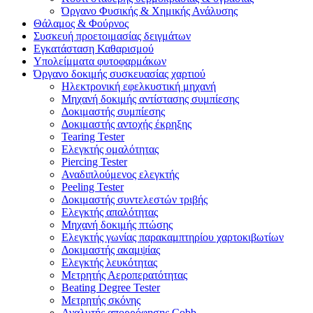
Όργανο Φυσικής & Χημικής Ανάλυσης
Θάλαμος & Φούρνος
Συσκευή προετοιμασίας δειγμάτων
Εγκατάσταση Καθαρισμού
Υπολείμματα φυτοφαρμάκων
Όργανο δοκιμής συσκευασίας χαρτιού
Ηλεκτρονική εφελκυστική μηχανή
Μηχανή δοκιμής αντίστασης συμπίεσης
Δοκιμαστής συμπίεσης
Δοκιμαστής αντοχής έκρηξης
Tearing Tester
Ελεγκτής ομαλότητας
Piercing Tester
Αναδιπλούμενος ελεγκτής
Peeling Tester
Δοκιμαστής συντελεστών τριβής
Ελεγκτής απαλότητας
Μηχανή δοκιμής πτώσης
Ελεγκτής γωνίας παρακαμπτηρίου χαρτοκιβωτίων
Δοκιμαστής ακαμψίας
Ελεγκτής λευκότητας
Μετρητής Αεροπερατότητας
Beating Degree Tester
Μετρητής σκόνης
Αναλυτής απορρόφησης Cobb