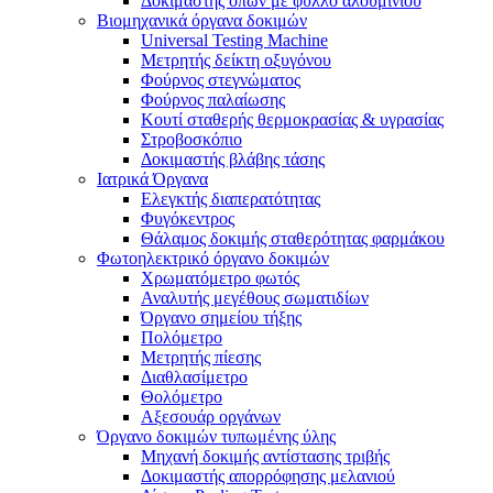
Δοκιμαστής οπών με φύλλο αλουμινίου
Βιομηχανικά όργανα δοκιμών
Universal Testing Machine
Μετρητής δείκτη οξυγόνου
Φούρνος στεγνώματος
Φούρνος παλαίωσης
Κουτί σταθερής θερμοκρασίας & υγρασίας
Στροβοσκόπιο
Δοκιμαστής βλάβης τάσης
Ιατρικά Όργανα
Ελεγκτής διαπερατότητας
Φυγόκεντρος
Θάλαμος δοκιμής σταθερότητας φαρμάκου
Φωτοηλεκτρικό όργανο δοκιμών
Χρωματόμετρο φωτός
Αναλυτής μεγέθους σωματιδίων
Όργανο σημείου τήξης
Πολόμετρο
Μετρητής πίεσης
Διαθλασίμετρο
Θολόμετρο
Αξεσουάρ οργάνων
Όργανο δοκιμών τυπωμένης ύλης
Μηχανή δοκιμής αντίστασης τριβής
Δοκιμαστής απορρόφησης μελανιού