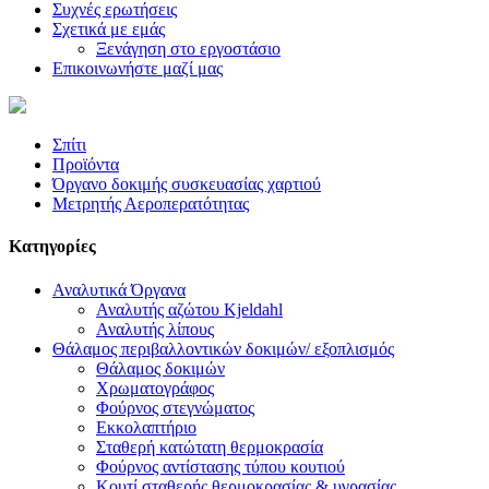
Συχνές ερωτήσεις
Σχετικά με εμάς
Ξενάγηση στο εργοστάσιο
Επικοινωνήστε μαζί μας
Σπίτι
Προϊόντα
Όργανο δοκιμής συσκευασίας χαρτιού
Μετρητής Αεροπερατότητας
Κατηγορίες
Αναλυτικά Όργανα
Αναλυτής αζώτου Kjeldahl
Αναλυτής λίπους
Θάλαμος περιβαλλοντικών δοκιμών/ εξοπλισμός
Θάλαμος δοκιμών
Χρωματογράφος
Φούρνος στεγνώματος
Εκκολαπτήριο
Σταθερή κατώτατη θερμοκρασία
Φούρνος αντίστασης τύπου κουτιού
Κουτί σταθερής θερμοκρασίας & υγρασίας