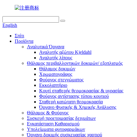
English
Σπίτι
Προϊόντα
Αναλυτικά Όργανα
Αναλυτής αζώτου Kjeldahl
Αναλυτής λίπους
Θάλαμος περιβαλλοντικών δοκιμών/ εξοπλισμός
Θάλαμος δοκιμών
Χρωματογράφος
Φούρνος στεγνώματος
Εκκολαπτήριο
Κουτί σταθερής θερμοκρασίας & υγρασίας
Φούρνος αντίστασης τύπου κουτιού
Σταθερή κατώτατη θερμοκρασία
Όργανο Φυσικής & Χημικής Ανάλυσης
Θάλαμος & Φούρνος
Συσκευή προετοιμασίας δειγμάτων
Εγκατάσταση Καθαρισμού
Υπολείμματα φυτοφαρμάκων
Όργανο δοκιμής συσκευασίας χαρτιού