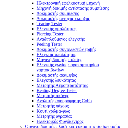
Ηλεκτρονική εφελκυστική μηχανή
Μηχανή δοκιμής αντίστασης συμπίεσης
Δοκιμαστής συμπίεσης
Δοκιμαστής αντοχής έκρηξης
Tearing Tester
Ελεγκτής ομαλότητας
Piercing Tester
Αναδιπλούμενος ελεγκτής
Peeling Tester
Δοκιμαστής συντελεστών τριβής
Ελεγκτής απαλότητας
Μηχανή δοκιμής πτώσης
Ελεγκτής γωνίας παρακαμπτηρίου
χαρτοκιβωτίων
Δοκιμαστής ακαμψίας
Ελεγκτής λευκότητας
Μετρητής Αεροπερατότητας
Beating Degree Tester
Μετρητής σκόνης
Αναλυτής απορρόφησης Cobb
Μετρητής πάχους
Κουτί χρώμα-φως
Μετρητής υγρασίας
Ηλεκτρικός Φυγόκεντρος
Όργανο δοκιμής πλαστικής εύκαμπτης συσκευασίας