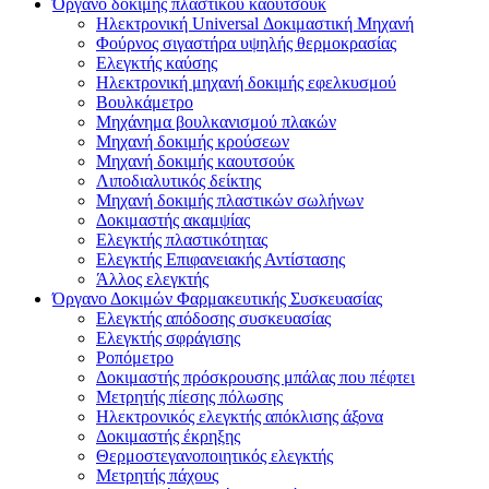
Όργανο δοκιμής πλαστικού καουτσούκ
Ηλεκτρονική Universal Δοκιμαστική Μηχανή
Φούρνος σιγαστήρα υψηλής θερμοκρασίας
Ελεγκτής καύσης
Ηλεκτρονική μηχανή δοκιμής εφελκυσμού
Βουλκάμετρο
Μηχάνημα βουλκανισμού πλακών
Μηχανή δοκιμής κρούσεων
Μηχανή δοκιμής καουτσούκ
Λιποδιαλυτικός δείκτης
Μηχανή δοκιμής πλαστικών σωλήνων
Δοκιμαστής ακαμψίας
Ελεγκτής πλαστικότητας
Ελεγκτής Επιφανειακής Αντίστασης
Άλλος ελεγκτής
Όργανο Δοκιμών Φαρμακευτικής Συσκευασίας
Ελεγκτής απόδοσης συσκευασίας
Ελεγκτής σφράγισης
Ροπόμετρο
Δοκιμαστής πρόσκρουσης μπάλας που πέφτει
Μετρητής πίεσης πόλωσης
Ηλεκτρονικός ελεγκτής απόκλισης άξονα
Δοκιμαστής έκρηξης
Θερμοστεγανοποιητικός ελεγκτής
Μετρητής πάχους