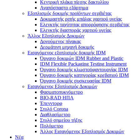
Κεντρική πλάκα πίεσης δακτυλίου
Αναπόσπαστο εξάρτημα
Εξοπλισμός δοκιμής προϊόντων σερβιέτας
Δοκιμαστής ριπής μπάλας χαρτιού υγείας
Ελεγκτής ταχύτητας απορρόφησης σερβιέτας
Ελεγκτής διασποράς χαρτιού υγείας
Άλλος Εξοπλισμός Δοκιμών
Δονούμενος πίνακας
Δερμάτινη μηχανή δοκιμής
Εισαγόμενος εξοπλισμός δοκιμής IDM
Όργανο δοκιμών IDM Rubber and Plastic
IDM Flexible Packaging Testing Instrument
Όργανο δοκιμής κλωστοϋφαντουργίας IDM
Όργανο δοκιμής κατηγορίας κρεβατιού IDM
Όργανο δοκιμής συσκευασίας IDM
Εισαγόμενος Εξοπλισμός Δοκιμών
Φασματοπυκνόμετρο
BIO-RAD ΗΠΑ
Έπενντορφ
Στυλό Corona
Διαθλασίμετρο
Στυλό σημείου τήξης
Πολόμετρο
Άλλος Εισαγόμενος Εξοπλισμός Δοκιμών
Νέα