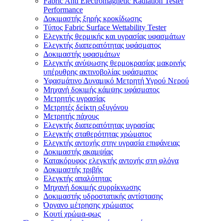
Fabric Anti Electromagnetic Radiation Tester
Performance
Δοκιμαστής ξηρής κροκίδωσης
Τύπος Fabric Surface Wettability Tester
Ελεγκτής θερμικής και υγρασίας υφασμάτων
Ελεγκτής διαπερατότητας υφάσματος
Δοκιμαστής υφασμάτων
Ελεγκτής ανύψωσης θερμοκρασίας μακρινής
υπέρυθρης ακτινοβολίας υφάσματος
Υφασμάτινο Δυναμικό Μετρητή Υγρού Νερού
Μηχανή δοκιμής κάμψης υφάσματος
Μετρητής υγρασίας
Μετρητές δείκτη οξυγόνου
Μετρητής πάχους
Ελεγκτής διαπερατότητας υγρασίας
Ελεγκτής σταθερότητας χρώματος
Ελεγκτής αντοχής στην υγρασία επιφάνειας
Δοκιμαστής ακαμψίας
Κατακόρυφος ελεγκτής αντοχής στη φλόγα
Δοκιμαστής τριβής
Ελεγκτής απαλότητας
Μηχανή δοκιμής συρρίκνωσης
Δοκιμαστής υδροστατικής αντίστασης
Όργανο μέτρησης χρώματος
Κουτί χρώμα-φως