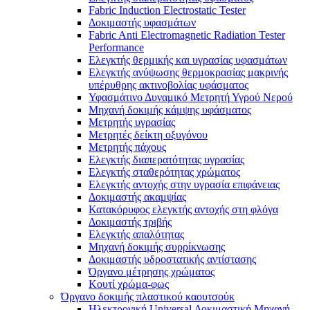
Fabric Induction Electrostatic Tester
Δοκιμαστής υφασμάτων
Fabric Anti Electromagnetic Radiation Tester
Performance
Ελεγκτής θερμικής και υγρασίας υφασμάτων
Ελεγκτής ανύψωσης θερμοκρασίας μακρινής
υπέρυθρης ακτινοβολίας υφάσματος
Υφασμάτινο Δυναμικό Μετρητή Υγρού Νερού
Μηχανή δοκιμής κάμψης υφάσματος
Μετρητής υγρασίας
Μετρητές δείκτη οξυγόνου
Μετρητής πάχους
Ελεγκτής διαπερατότητας υγρασίας
Ελεγκτής σταθερότητας χρώματος
Ελεγκτής αντοχής στην υγρασία επιφάνειας
Δοκιμαστής ακαμψίας
Κατακόρυφος ελεγκτής αντοχής στη φλόγα
Δοκιμαστής τριβής
Ελεγκτής απαλότητας
Μηχανή δοκιμής συρρίκνωσης
Δοκιμαστής υδροστατικής αντίστασης
Όργανο μέτρησης χρώματος
Κουτί χρώμα-φως
Όργανο δοκιμής πλαστικού καουτσούκ
Ηλεκτρονική Universal Δοκιμαστική Μηχανή