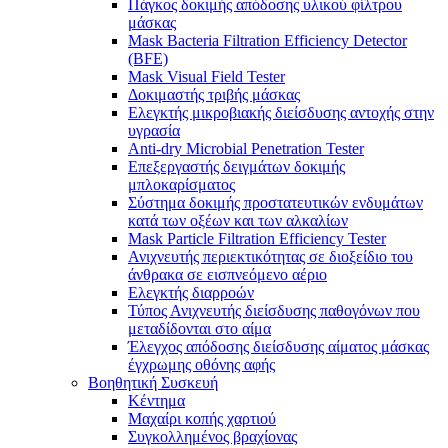
Πάγκος δοκιμής απόδοσης υλικού φίλτρου
μάσκας
Mask Bacteria Filtration Efficiency Detector
(BFE)
Mask Visual Field Tester
Δοκιμαστής τριβής μάσκας
Ελεγκτής μικροβιακής διείσδυσης αντοχής στην
υγρασία
Anti-dry Microbial Penetration Tester
Επεξεργαστής δειγμάτων δοκιμής
μπλοκαρίσματος
Σύστημα δοκιμής προστατευτικών ενδυμάτων
κατά των οξέων και των αλκαλίων
Mask Particle Filtration Efficiency Tester
Ανιχνευτής περιεκτικότητας σε διοξείδιο του
άνθρακα σε εισπνεόμενο αέριο
Ελεγκτής διαρροών
Τύπος Ανιχνευτής διείσδυσης παθογόνων που
μεταδίδονται στο αίμα
Έλεγχος απόδοσης διείσδυσης αίματος μάσκας
έγχρωμης οθόνης αφής
Βοηθητική Συσκευή
Κέντημα
Μαχαίρι κοπής χαρτιού
Συγκολλημένος βραχίονας