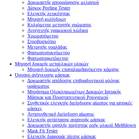
Δοκιμαστής απορρόφησης μελανιού
Δίσκος Peeling Tester
Ελεγκτής λευκότητας
Μηχανή κυλίνδρων
Κυλιόμενος μετρητής χρώματος
Ανιχνευτής γραμμικού κώδικα
Χρωματόμετρο
Στροβοσκόπιο
Μετρητής γυαλάδας
Φασματοπυκνόμετρο
Φασματοφωτόμετρο
Μηχανή δοκιμής μεταλλικών υλικών
Μηχανή δοκιμής επαναλαμβανόμενης κάμψης
Όργανο ανίχνευσης μάσκας
Δοκιμαστής απόδοσης επιβραδυντικού φλόγας
υφάσματος
Μηχάνημα Ολοκληρωμένων Δοκιμών Ιατρικής
Μάσκας και Προστατευτικού Ρουχισμού
Συνθετικός ελεγκτής διείσδυσης αίματος για ιατρικές
μάσκες
Αντισυνθετική διείσδυση αίματος
Ελεγκτής αντίστασης αναπνοής μάσκας
Δοκιμαστής υψηλής ταχύτητας ροής υλικού Meltblown
Mask Fit Tester
Ελεγκτής διαφοράς πίεσης μάσκας