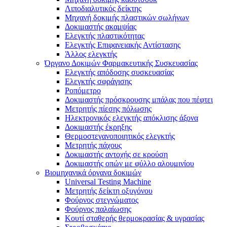
Λιποδιαλυτικός δείκτης
Μηχανή δοκιμής πλαστικών σωλήνων
Δοκιμαστής ακαμψίας
Ελεγκτής πλαστικότητας
Ελεγκτής Επιφανειακής Αντίστασης
Άλλος ελεγκτής
Όργανο Δοκιμών Φαρμακευτικής Συσκευασίας
Ελεγκτής απόδοσης συσκευασίας
Ελεγκτής σφράγισης
Ροπόμετρο
Δοκιμαστής πρόσκρουσης μπάλας που πέφτει
Μετρητής πίεσης πόλωσης
Ηλεκτρονικός ελεγκτής απόκλισης άξονα
Δοκιμαστής έκρηξης
Θερμοστεγανοποιητικός ελεγκτής
Μετρητής πάχους
Δοκιμαστής αντοχής σε κρούση
Δοκιμαστής οπών με φύλλο αλουμινίου
Βιομηχανικά όργανα δοκιμών
Universal Testing Machine
Μετρητής δείκτη οξυγόνου
Φούρνος στεγνώματος
Φούρνος παλαίωσης
Κουτί σταθερής θερμοκρασίας & υγρασίας