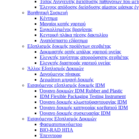
Τύπος Ανιχνευτής διείσδυσης παθογόνων που μετ
Έλεγχος απόδοσης διείσδυσης αίματος μάσκας έ
Βοηθητική Συσκευή
Κέντημα
Μαχαίρι κοπής χαρτιού
Συγκολλημένος βραχίονας
Κεντρική πλάκα πίεσης δακτυλίου
Αναπόσπαστο εξάρτημα
Εξοπλισμός δοκιμής προϊόντων σερβιέτας
Δοκιμαστής ριπής μπάλας χαρτιού υγείας
Ελεγκτής ταχύτητας απορρόφησης σερβιέτας
Ελεγκτής διασποράς χαρτιού υγείας
Άλλος Εξοπλισμός Δοκιμών
Δονούμενος πίνακας
Δερμάτινη μηχανή δοκιμής
Εισαγόμενος εξοπλισμός δοκιμής IDM
Όργανο δοκιμών IDM Rubber and Plastic
IDM Flexible Packaging Testing Instrument
Όργανο δοκιμής κλωστοϋφαντουργίας IDM
Όργανο δοκιμής κατηγορίας κρεβατιού IDM
Όργανο δοκιμής συσκευασίας IDM
Εισαγόμενος Εξοπλισμός Δοκιμών
Φασματοπυκνόμετρο
BIO-RAD ΗΠΑ
Έπενντορφ