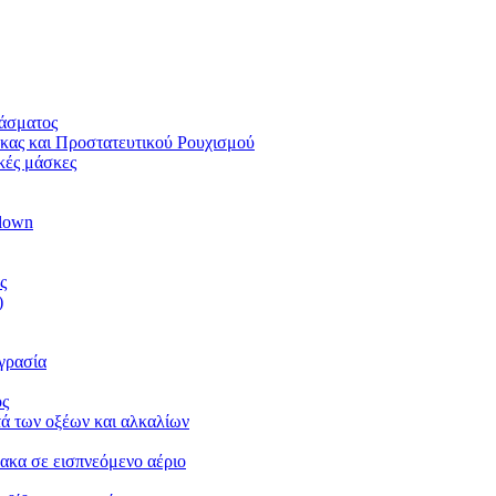
φάσματος
ας και Προστατευτικού Ρουχισμού
ικές μάσκες
blown
ς
)
υγρασία
ος
ά των οξέων και αλκαλίων
ρακα σε εισπνεόμενο αέριο