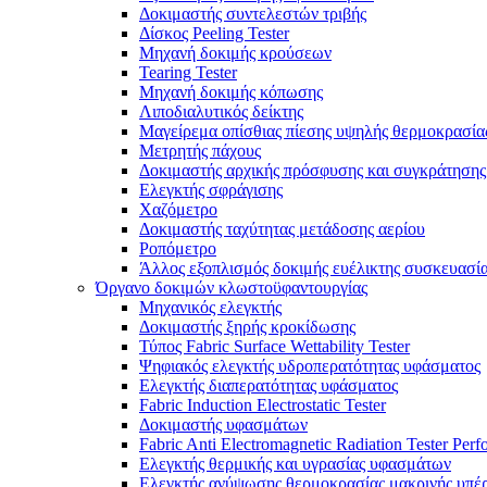
Δοκιμαστής συντελεστών τριβής
Δίσκος Peeling Tester
Μηχανή δοκιμής κρούσεων
Tearing Tester
Μηχανή δοκιμής κόπωσης
Λιποδιαλυτικός δείκτης
Μαγείρεμα οπίσθιας πίεσης υψηλής θερμοκρασία
Μετρητής πάχους
Δοκιμαστής αρχικής πρόσφυσης και συγκράτησης
Ελεγκτής σφράγισης
Χαζόμετρο
Δοκιμαστής ταχύτητας μετάδοσης αερίου
Ροπόμετρο
Άλλος εξοπλισμός δοκιμής ευέλικτης συσκευασί
Όργανο δοκιμών κλωστοϋφαντουργίας
Μηχανικός ελεγκτής
Δοκιμαστής ξηρής κροκίδωσης
Τύπος Fabric Surface Wettability Tester
Ψηφιακός ελεγκτής υδροπερατότητας υφάσματος
Ελεγκτής διαπερατότητας υφάσματος
Fabric Induction Electrostatic Tester
Δοκιμαστής υφασμάτων
Fabric Anti Electromagnetic Radiation Tester Per
Ελεγκτής θερμικής και υγρασίας υφασμάτων
Ελεγκτής ανύψωσης θερμοκρασίας μακρινής υπέρ