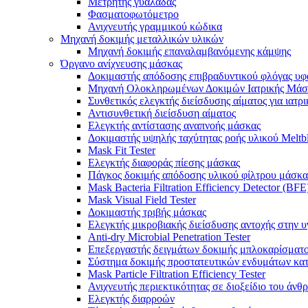
Μετρητής γυαλάδας
Φασματοφωτόμετρο
Ανιχνευτής γραμμικού κώδικα
Μηχανή δοκιμής μεταλλικών υλικών
Μηχανή δοκιμής επαναλαμβανόμενης κάμψης
Όργανο ανίχνευσης μάσκας
Δοκιμαστής απόδοσης επιβραδυντικού φλόγας υ
Μηχανή Ολοκληρωμένων Δοκιμών Ιατρικής Μάσκ
Συνθετικός ελεγκτής διείσδυσης αίματος για ιατρ
Αντισυνθετική διείσδυση αίματος
Ελεγκτής αντίστασης αναπνοής μάσκας
Δοκιμαστής υψηλής ταχύτητας ροής υλικού Melt
Mask Fit Tester
Ελεγκτής διαφοράς πίεσης μάσκας
Πάγκος δοκιμής απόδοσης υλικού φίλτρου μάσκα
Mask Bacteria Filtration Efficiency Detector (BFE
Mask Visual Field Tester
Δοκιμαστής τριβής μάσκας
Ελεγκτής μικροβιακής διείσδυσης αντοχής στην 
Anti-dry Microbial Penetration Tester
Επεξεργαστής δειγμάτων δοκιμής μπλοκαρίσματ
Σύστημα δοκιμής προστατευτικών ενδυμάτων κατ
Mask Particle Filtration Efficiency Tester
Ανιχνευτής περιεκτικότητας σε διοξείδιο του άνθ
Ελεγκτής διαρροών