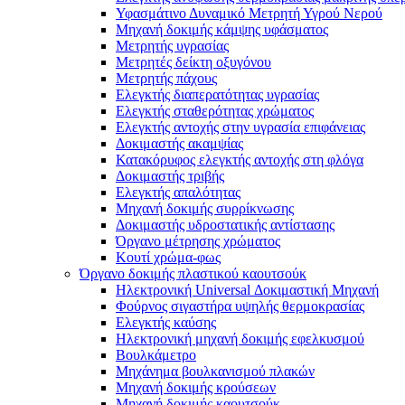
Υφασμάτινο Δυναμικό Μετρητή Υγρού Νερού
Μηχανή δοκιμής κάμψης υφάσματος
Μετρητής υγρασίας
Μετρητές δείκτη οξυγόνου
Μετρητής πάχους
Ελεγκτής διαπερατότητας υγρασίας
Ελεγκτής σταθερότητας χρώματος
Ελεγκτής αντοχής στην υγρασία επιφάνειας
Δοκιμαστής ακαμψίας
Κατακόρυφος ελεγκτής αντοχής στη φλόγα
Δοκιμαστής τριβής
Ελεγκτής απαλότητας
Μηχανή δοκιμής συρρίκνωσης
Δοκιμαστής υδροστατικής αντίστασης
Όργανο μέτρησης χρώματος
Κουτί χρώμα-φως
Όργανο δοκιμής πλαστικού καουτσούκ
Ηλεκτρονική Universal Δοκιμαστική Μηχανή
Φούρνος σιγαστήρα υψηλής θερμοκρασίας
Ελεγκτής καύσης
Ηλεκτρονική μηχανή δοκιμής εφελκυσμού
Βουλκάμετρο
Μηχάνημα βουλκανισμού πλακών
Μηχανή δοκιμής κρούσεων
Μηχανή δοκιμής καουτσούκ