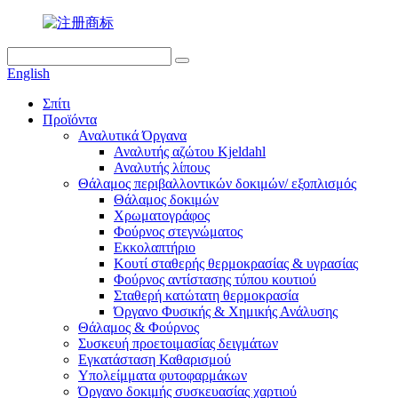
English
Σπίτι
Προϊόντα
Αναλυτικά Όργανα
Αναλυτής αζώτου Kjeldahl
Αναλυτής λίπους
Θάλαμος περιβαλλοντικών δοκιμών/ εξοπλισμός
Θάλαμος δοκιμών
Χρωματογράφος
Φούρνος στεγνώματος
Εκκολαπτήριο
Κουτί σταθερής θερμοκρασίας & υγρασίας
Φούρνος αντίστασης τύπου κουτιού
Σταθερή κατώτατη θερμοκρασία
Όργανο Φυσικής & Χημικής Ανάλυσης
Θάλαμος & Φούρνος
Συσκευή προετοιμασίας δειγμάτων
Εγκατάσταση Καθαρισμού
Υπολείμματα φυτοφαρμάκων
Όργανο δοκιμής συσκευασίας χαρτιού