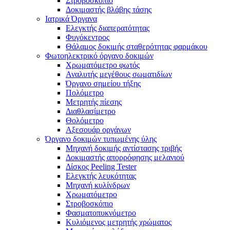
Στροβοσκόπιο
Δοκιμαστής βλάβης τάσης
Ιατρικά Όργανα
Ελεγκτής διαπερατότητας
Φυγόκεντρος
Θάλαμος δοκιμής σταθερότητας φαρμάκου
Φωτοηλεκτρικό όργανο δοκιμών
Χρωματόμετρο φωτός
Αναλυτής μεγέθους σωματιδίων
Όργανο σημείου τήξης
Πολόμετρο
Μετρητής πίεσης
Διαθλασίμετρο
Θολόμετρο
Αξεσουάρ οργάνων
Όργανο δοκιμών τυπωμένης ύλης
Μηχανή δοκιμής αντίστασης τριβής
Δοκιμαστής απορρόφησης μελανιού
Δίσκος Peeling Tester
Ελεγκτής λευκότητας
Μηχανή κυλίνδρων
Χρωματόμετρο
Στροβοσκόπιο
Φασματοπυκνόμετρο
Κυλιόμενος μετρητής χρώματος