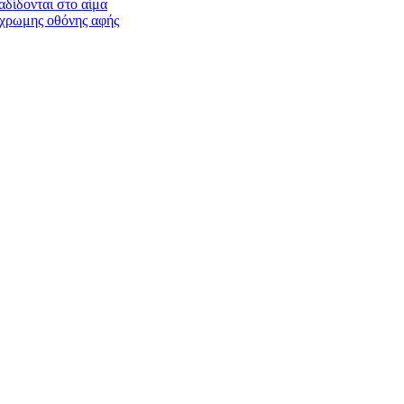
αδίδονται στο αίμα
γχρωμης οθόνης αφής