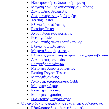
Ηλεκτρονική εφελκυστική μηχανή
Μηχανή δοκιμής αντίστασης συμπίεσης
Δοκιμαστής συμπίεσης
Δοκιμαστής αντοχής έκρηξης
Tearing Tester
Ελεγκτής ομαλότητας
Piercing Tester
Αναδιπλούμενος ελεγκτής
Peeling Tester
Δοκιμαστής συντελεστών τριβής
Ελεγκτής απαλότητας
Μηχανή δοκιμής πτώσης
Ελεγκτής γωνίας παρακαμπτηρίου χαρτοκιβωτίων
Δοκιμαστής ακαμψίας
Ελεγκτής λευκότητας
Μετρητής Αεροπερατότητας
Beating Degree Tester
Μετρητής σκόνης
Αναλυτής απορρόφησης Cobb
Μετρητής πάχους
Κουτί χρώμα-φως
Μετρητής υγρασίας
Ηλεκτρικός Φυγόκεντρος
Όργανο δοκιμής πλαστικής εύκαμπτης συσκευασίας
Εξοπλισμός δοκιμής εφελκυσμού