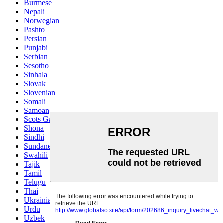
Burmese
Nepali
Norwegian
Pashto
Persian
Punjabi
Serbian
Sesotho
Sinhala
Slovak
Slovenian
Somali
Samoan
Scots Gaelic
Shona
Sindhi
Sundanese
Swahili
Tajik
Tamil
Telugu
Thai
Ukrainian
Urdu
Uzbek