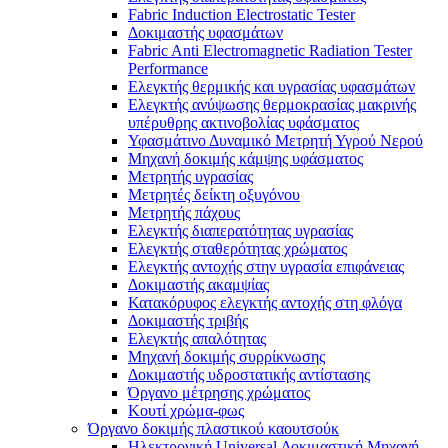
Fabric Induction Electrostatic Tester
Δοκιμαστής υφασμάτων
Fabric Anti Electromagnetic Radiation Tester
Performance
Ελεγκτής θερμικής και υγρασίας υφασμάτων
Ελεγκτής ανύψωσης θερμοκρασίας μακρινής
υπέρυθρης ακτινοβολίας υφάσματος
Υφασμάτινο Δυναμικό Μετρητή Υγρού Νερού
Μηχανή δοκιμής κάμψης υφάσματος
Μετρητής υγρασίας
Μετρητές δείκτη οξυγόνου
Μετρητής πάχους
Ελεγκτής διαπερατότητας υγρασίας
Ελεγκτής σταθερότητας χρώματος
Ελεγκτής αντοχής στην υγρασία επιφάνειας
Δοκιμαστής ακαμψίας
Κατακόρυφος ελεγκτής αντοχής στη φλόγα
Δοκιμαστής τριβής
Ελεγκτής απαλότητας
Μηχανή δοκιμής συρρίκνωσης
Δοκιμαστής υδροστατικής αντίστασης
Όργανο μέτρησης χρώματος
Κουτί χρώμα-φως
Όργανο δοκιμής πλαστικού καουτσούκ
Ηλεκτρονική Universal Δοκιμαστική Μηχανή