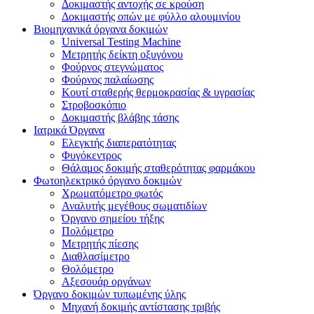
Δοκιμαστής αντοχής σε κρούση
Δοκιμαστής οπών με φύλλο αλουμινίου
Βιομηχανικά όργανα δοκιμών
Universal Testing Machine
Μετρητής δείκτη οξυγόνου
Φούρνος στεγνώματος
Φούρνος παλαίωσης
Κουτί σταθερής θερμοκρασίας & υγρασίας
Στροβοσκόπιο
Δοκιμαστής βλάβης τάσης
Ιατρικά Όργανα
Ελεγκτής διαπερατότητας
Φυγόκεντρος
Θάλαμος δοκιμής σταθερότητας φαρμάκου
Φωτοηλεκτρικό όργανο δοκιμών
Χρωματόμετρο φωτός
Αναλυτής μεγέθους σωματιδίων
Όργανο σημείου τήξης
Πολόμετρο
Μετρητής πίεσης
Διαθλασίμετρο
Θολόμετρο
Αξεσουάρ οργάνων
Όργανο δοκιμών τυπωμένης ύλης
Μηχανή δοκιμής αντίστασης τριβής