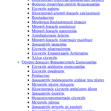
Φούρνος σιγαστήρα υψηλής θερμοκρασίας
Ελεγκτής καύσης
Ηλεκτρονική μηχανή δοκιμής εφελκυσμού
Βουλκάμετρο
Μηχάνημα βουλκανισμού πλακών
Μηχανή δοκιμής κρούσεων
Μηχανή δοκιμής καουτσούκ
Λιποδιαλυτικός δείκτης
Μηχανή δοκιμής πλαστικών σωλήνων
Δοκιμαστής ακαμψίας
Ελεγκτής πλαστικότητας
Ελεγκτής Επιφανειακής Αντίστασης
Άλλος ελεγκτής
Όργανο Δοκιμών Φαρμακευτικής Συσκευασίας
Ελεγκτής απόδοσης συσκευασίας
Ελεγκτής σφράγισης
Ροπόμετρο
Δοκιμαστής πρόσκρουσης μπάλας που πέφτει
Μετρητής πίεσης πόλωσης
Ηλεκτρονικός ελεγκτής απόκλισης άξονα
Δοκιμαστής έκρηξης
Θερμοστεγανοποιητικός ελεγκτής
Μετρητής πάχους
Δοκιμαστής αντοχής σε κρούση