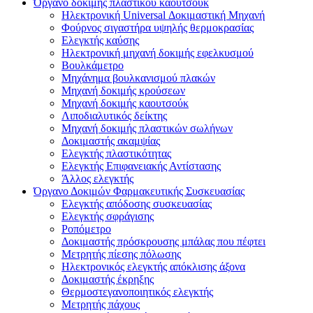
Όργανο δοκιμής πλαστικού καουτσούκ
Ηλεκτρονική Universal Δοκιμαστική Μηχανή
Φούρνος σιγαστήρα υψηλής θερμοκρασίας
Ελεγκτής καύσης
Ηλεκτρονική μηχανή δοκιμής εφελκυσμού
Βουλκάμετρο
Μηχάνημα βουλκανισμού πλακών
Μηχανή δοκιμής κρούσεων
Μηχανή δοκιμής καουτσούκ
Λιποδιαλυτικός δείκτης
Μηχανή δοκιμής πλαστικών σωλήνων
Δοκιμαστής ακαμψίας
Ελεγκτής πλαστικότητας
Ελεγκτής Επιφανειακής Αντίστασης
Άλλος ελεγκτής
Όργανο Δοκιμών Φαρμακευτικής Συσκευασίας
Ελεγκτής απόδοσης συσκευασίας
Ελεγκτής σφράγισης
Ροπόμετρο
Δοκιμαστής πρόσκρουσης μπάλας που πέφτει
Μετρητής πίεσης πόλωσης
Ηλεκτρονικός ελεγκτής απόκλισης άξονα
Δοκιμαστής έκρηξης
Θερμοστεγανοποιητικός ελεγκτής
Μετρητής πάχους