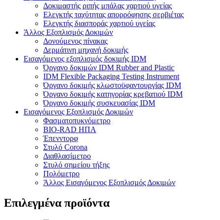
Δοκιμαστής ριπής μπάλας χαρτιού υγείας
Ελεγκτής ταχύτητας απορρόφησης σερβιέτας
Ελεγκτής διασποράς χαρτιού υγείας
Άλλος Εξοπλισμός Δοκιμών
Δονούμενος πίνακας
Δερμάτινη μηχανή δοκιμής
Εισαγόμενος εξοπλισμός δοκιμής IDM
Όργανο δοκιμών IDM Rubber and Plastic
IDM Flexible Packaging Testing Instrument
Όργανο δοκιμής κλωστοϋφαντουργίας IDM
Όργανο δοκιμής κατηγορίας κρεβατιού IDM
Όργανο δοκιμής συσκευασίας IDM
Εισαγόμενος Εξοπλισμός Δοκιμών
Φασματοπυκνόμετρο
BIO-RAD ΗΠΑ
Έπενντορφ
Στυλό Corona
Διαθλασίμετρο
Στυλό σημείου τήξης
Πολόμετρο
Άλλος Εισαγόμενος Εξοπλισμός Δοκιμών
Επιλεγμένα προϊόντα