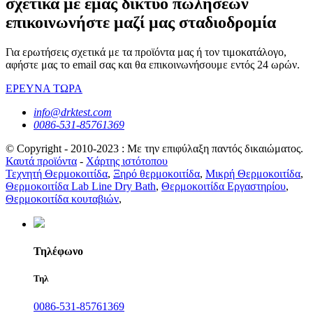
σχετικά με εμάς δίκτυο πωλήσεων
επικοινωνήστε μαζί μας σταδιοδρομία
Για ερωτήσεις σχετικά με τα προϊόντα μας ή τον τιμοκατάλογο,
αφήστε μας το email σας και θα επικοινωνήσουμε εντός 24 ωρών.
ΕΡΕΥΝΑ ΤΩΡΑ
info@drktest.com
0086-531-85761369
© Copyright - 2010-2023 : Με την επιφύλαξη παντός δικαιώματος.
Καυτά προϊόντα
-
Χάρτης ιστότοπου
Τεχνητή Θερμοκοιτίδα
,
Ξηρό θερμοκοιτίδα
,
Μικρή Θερμοκοιτίδα
,
Θερμοκοιτίδα Lab Line Dry Bath
,
Θερμοκοιτίδα Εργαστηρίου
,
Θερμοκοιτίδα κουταβιών
,
Τηλέφωνο
Τηλ
0086-531-85761369