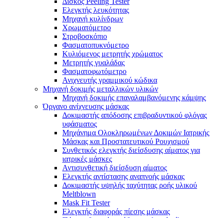
Δίσκος Peeling Tester
Ελεγκτής λευκότητας
Μηχανή κυλίνδρων
Χρωματόμετρο
Στροβοσκόπιο
Φασματοπυκνόμετρο
Κυλιόμενος μετρητής χρώματος
Μετρητής γυαλάδας
Φασματοφωτόμετρο
Ανιχνευτής γραμμικού κώδικα
Μηχανή δοκιμής μεταλλικών υλικών
Μηχανή δοκιμής επαναλαμβανόμενης κάμψης
Όργανο ανίχνευσης μάσκας
Δοκιμαστής απόδοσης επιβραδυντικού φλόγας
υφάσματος
Μηχάνημα Ολοκληρωμένων Δοκιμών Ιατρικής
Μάσκας και Προστατευτικού Ρουχισμού
Συνθετικός ελεγκτής διείσδυσης αίματος για
ιατρικές μάσκες
Αντισυνθετική διείσδυση αίματος
Ελεγκτής αντίστασης αναπνοής μάσκας
Δοκιμαστής υψηλής ταχύτητας ροής υλικού
Meltblown
Mask Fit Tester
Ελεγκτής διαφοράς πίεσης μάσκας