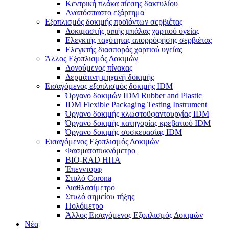
Κεντρική πλάκα πίεσης δακτυλίου
Αναπόσπαστο εξάρτημα
Εξοπλισμός δοκιμής προϊόντων σερβιέτας
Δοκιμαστής ριπής μπάλας χαρτιού υγείας
Ελεγκτής ταχύτητας απορρόφησης σερβιέτας
Ελεγκτής διασποράς χαρτιού υγείας
Άλλος Εξοπλισμός Δοκιμών
Δονούμενος πίνακας
Δερμάτινη μηχανή δοκιμής
Εισαγόμενος εξοπλισμός δοκιμής IDM
Όργανο δοκιμών IDM Rubber and Plastic
IDM Flexible Packaging Testing Instrument
Όργανο δοκιμής κλωστοϋφαντουργίας IDM
Όργανο δοκιμής κατηγορίας κρεβατιού IDM
Όργανο δοκιμής συσκευασίας IDM
Εισαγόμενος Εξοπλισμός Δοκιμών
Φασματοπυκνόμετρο
BIO-RAD ΗΠΑ
Έπενντορφ
Στυλό Corona
Διαθλασίμετρο
Στυλό σημείου τήξης
Πολόμετρο
Άλλος Εισαγόμενος Εξοπλισμός Δοκιμών
Νέα