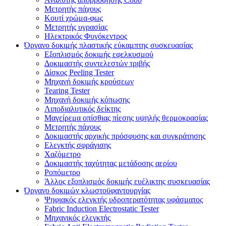
Μετρητής πάχους
Κουτί χρώμα-φως
Μετρητής υγρασίας
Ηλεκτρικός Φυγόκεντρος
Όργανο δοκιμής πλαστικής εύκαμπτης συσκευασίας
Εξοπλισμός δοκιμής εφελκυσμού
Δοκιμαστής συντελεστών τριβής
Δίσκος Peeling Tester
Μηχανή δοκιμής κρούσεων
Tearing Tester
Μηχανή δοκιμής κόπωσης
Λιποδιαλυτικός δείκτης
Μαγείρεμα οπίσθιας πίεσης υψηλής θερμοκρασίας
Μετρητής πάχους
Δοκιμαστής αρχικής πρόσφυσης και συγκράτησης
Ελεγκτής σφράγισης
Χαζόμετρο
Δοκιμαστής ταχύτητας μετάδοσης αερίου
Ροπόμετρο
Άλλος εξοπλισμός δοκιμής ευέλικτης συσκευασίας
Όργανο δοκιμών κλωστοϋφαντουργίας
Ψηφιακός ελεγκτής υδροπερατότητας υφάσματος
Fabric Induction Electrostatic Tester
Μηχανικός ελεγκτής