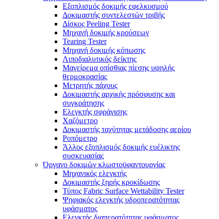
Εξοπλισμός δοκιμής εφελκυσμού
Δοκιμαστής συντελεστών τριβής
Δίσκος Peeling Tester
Μηχανή δοκιμής κρούσεων
Tearing Tester
Μηχανή δοκιμής κόπωσης
Λιποδιαλυτικός δείκτης
Μαγείρεμα οπίσθιας πίεσης υψηλής
θερμοκρασίας
Μετρητής πάχους
Δοκιμαστής αρχικής πρόσφυσης και
συγκράτησης
Ελεγκτής σφράγισης
Χαζόμετρο
Δοκιμαστής ταχύτητας μετάδοσης αερίου
Ροπόμετρο
Άλλος εξοπλισμός δοκιμής ευέλικτης
συσκευασίας
Όργανο δοκιμών κλωστοϋφαντουργίας
Μηχανικός ελεγκτής
Δοκιμαστής ξηρής κροκίδωσης
Τύπος Fabric Surface Wettability Tester
Ψηφιακός ελεγκτής υδροπερατότητας
υφάσματος
Ελεγκτής διαπερατότητας υφάσματος