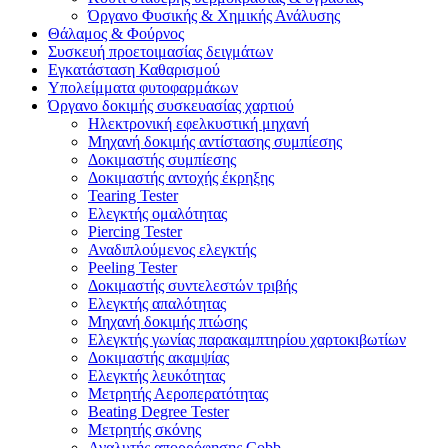
Όργανο Φυσικής & Χημικής Ανάλυσης
Θάλαμος & Φούρνος
Συσκευή προετοιμασίας δειγμάτων
Εγκατάσταση Καθαρισμού
Υπολείμματα φυτοφαρμάκων
Όργανο δοκιμής συσκευασίας χαρτιού
Ηλεκτρονική εφελκυστική μηχανή
Μηχανή δοκιμής αντίστασης συμπίεσης
Δοκιμαστής συμπίεσης
Δοκιμαστής αντοχής έκρηξης
Tearing Tester
Ελεγκτής ομαλότητας
Piercing Tester
Αναδιπλούμενος ελεγκτής
Peeling Tester
Δοκιμαστής συντελεστών τριβής
Ελεγκτής απαλότητας
Μηχανή δοκιμής πτώσης
Ελεγκτής γωνίας παρακαμπτηρίου χαρτοκιβωτίων
Δοκιμαστής ακαμψίας
Ελεγκτής λευκότητας
Μετρητής Αεροπερατότητας
Beating Degree Tester
Μετρητής σκόνης
Αναλυτής απορρόφησης Cobb