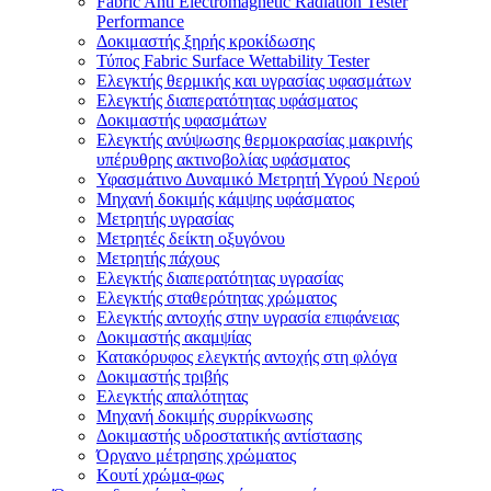
Fabric Anti Electromagnetic Radiation Tester
Performance
Δοκιμαστής ξηρής κροκίδωσης
Τύπος Fabric Surface Wettability Tester
Ελεγκτής θερμικής και υγρασίας υφασμάτων
Ελεγκτής διαπερατότητας υφάσματος
Δοκιμαστής υφασμάτων
Ελεγκτής ανύψωσης θερμοκρασίας μακρινής
υπέρυθρης ακτινοβολίας υφάσματος
Υφασμάτινο Δυναμικό Μετρητή Υγρού Νερού
Μηχανή δοκιμής κάμψης υφάσματος
Μετρητής υγρασίας
Μετρητές δείκτη οξυγόνου
Μετρητής πάχους
Ελεγκτής διαπερατότητας υγρασίας
Ελεγκτής σταθερότητας χρώματος
Ελεγκτής αντοχής στην υγρασία επιφάνειας
Δοκιμαστής ακαμψίας
Κατακόρυφος ελεγκτής αντοχής στη φλόγα
Δοκιμαστής τριβής
Ελεγκτής απαλότητας
Μηχανή δοκιμής συρρίκνωσης
Δοκιμαστής υδροστατικής αντίστασης
Όργανο μέτρησης χρώματος
Κουτί χρώμα-φως