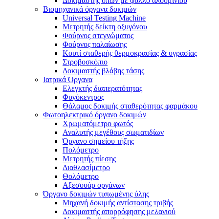
Δοκιμαστής οπών με φύλλο αλουμινίου
Βιομηχανικά όργανα δοκιμών
Universal Testing Machine
Μετρητής δείκτη οξυγόνου
Φούρνος στεγνώματος
Φούρνος παλαίωσης
Κουτί σταθερής θερμοκρασίας & υγρασίας
Στροβοσκόπιο
Δοκιμαστής βλάβης τάσης
Ιατρικά Όργανα
Ελεγκτής διαπερατότητας
Φυγόκεντρος
Θάλαμος δοκιμής σταθερότητας φαρμάκου
Φωτοηλεκτρικό όργανο δοκιμών
Χρωματόμετρο φωτός
Αναλυτής μεγέθους σωματιδίων
Όργανο σημείου τήξης
Πολόμετρο
Μετρητής πίεσης
Διαθλασίμετρο
Θολόμετρο
Αξεσουάρ οργάνων
Όργανο δοκιμών τυπωμένης ύλης
Μηχανή δοκιμής αντίστασης τριβής
Δοκιμαστής απορρόφησης μελανιού