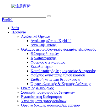
English
Σπίτι
Προϊόντα
Αναλυτικά Όργανα
Αναλυτής αζώτου Kjeldahl
Αναλυτής λίπους
Θάλαμος περιβαλλοντικών δοκιμών/ εξοπλισμός
Θάλαμος δοκιμών
Χρωματογράφος
Φούρνος στεγνώματος
Εκκολαπτήριο
Κουτί σταθερής θερμοκρασίας & υγρασίας
Φούρνος αντίστασης τύπου κουτιού
Σταθερή κατώτατη θερμοκρασία
Όργανο Φυσικής & Χημικής Ανάλυσης
Θάλαμος & Φούρνος
Συσκευή προετοιμασίας δειγμάτων
Εγκατάσταση Καθαρισμού
Υπολείμματα φυτοφαρμάκων
Όργανο δοκιμής συσκευασίας χαρτιού