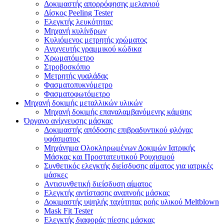
Δοκιμαστής απορρόφησης μελανιού
Δίσκος Peeling Tester
Ελεγκτής λευκότητας
Μηχανή κυλίνδρων
Κυλιόμενος μετρητής χρώματος
Ανιχνευτής γραμμικού κώδικα
Χρωματόμετρο
Στροβοσκόπιο
Μετρητής γυαλάδας
Φασματοπυκνόμετρο
Φασματοφωτόμετρο
Μηχανή δοκιμής μεταλλικών υλικών
Μηχανή δοκιμής επαναλαμβανόμενης κάμψης
Όργανο ανίχνευσης μάσκας
Δοκιμαστής απόδοσης επιβραδυντικού φλόγας
υφάσματος
Μηχάνημα Ολοκληρωμένων Δοκιμών Ιατρικής
Μάσκας και Προστατευτικού Ρουχισμού
Συνθετικός ελεγκτής διείσδυσης αίματος για ιατρικές
μάσκες
Αντισυνθετική διείσδυση αίματος
Ελεγκτής αντίστασης αναπνοής μάσκας
Δοκιμαστής υψηλής ταχύτητας ροής υλικού Meltblown
Mask Fit Tester
Ελεγκτής διαφοράς πίεσης μάσκας