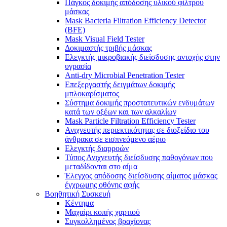
Πάγκος δοκιμής απόδοσης υλικού φίλτρου
μάσκας
Mask Bacteria Filtration Efficiency Detector
(BFE)
Mask Visual Field Tester
Δοκιμαστής τριβής μάσκας
Ελεγκτής μικροβιακής διείσδυσης αντοχής στην
υγρασία
Anti-dry Microbial Penetration Tester
Επεξεργαστής δειγμάτων δοκιμής
μπλοκαρίσματος
Σύστημα δοκιμής προστατευτικών ενδυμάτων
κατά των οξέων και των αλκαλίων
Mask Particle Filtration Efficiency Tester
Ανιχνευτής περιεκτικότητας σε διοξείδιο του
άνθρακα σε εισπνεόμενο αέριο
Ελεγκτής διαρροών
Τύπος Ανιχνευτής διείσδυσης παθογόνων που
μεταδίδονται στο αίμα
Έλεγχος απόδοσης διείσδυσης αίματος μάσκας
έγχρωμης οθόνης αφής
Βοηθητική Συσκευή
Κέντημα
Μαχαίρι κοπής χαρτιού
Συγκολλημένος βραχίονας