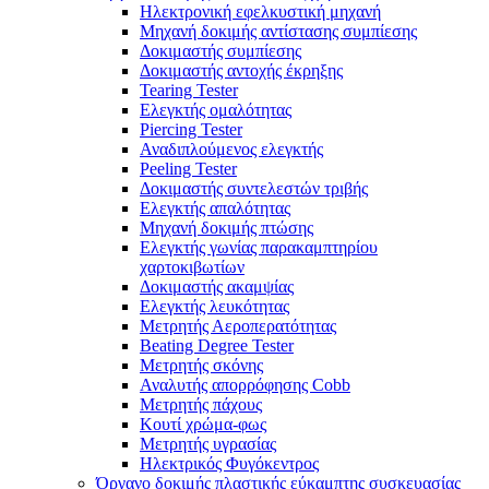
Ηλεκτρονική εφελκυστική μηχανή
Μηχανή δοκιμής αντίστασης συμπίεσης
Δοκιμαστής συμπίεσης
Δοκιμαστής αντοχής έκρηξης
Tearing Tester
Ελεγκτής ομαλότητας
Piercing Tester
Αναδιπλούμενος ελεγκτής
Peeling Tester
Δοκιμαστής συντελεστών τριβής
Ελεγκτής απαλότητας
Μηχανή δοκιμής πτώσης
Ελεγκτής γωνίας παρακαμπτηρίου
χαρτοκιβωτίων
Δοκιμαστής ακαμψίας
Ελεγκτής λευκότητας
Μετρητής Αεροπερατότητας
Beating Degree Tester
Μετρητής σκόνης
Αναλυτής απορρόφησης Cobb
Μετρητής πάχους
Κουτί χρώμα-φως
Μετρητής υγρασίας
Ηλεκτρικός Φυγόκεντρος
Όργανο δοκιμής πλαστικής εύκαμπτης συσκευασίας