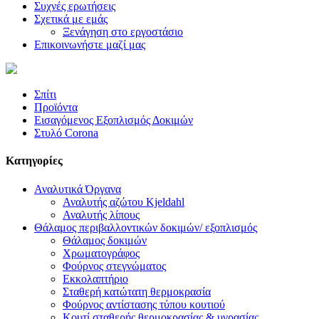
Συχνές ερωτήσεις
Σχετικά με εμάς
Ξενάγηση στο εργοστάσιο
Επικοινωνήστε μαζί μας
Σπίτι
Προϊόντα
Εισαγόμενος Εξοπλισμός Δοκιμών
Στυλό Corona
Κατηγορίες
Αναλυτικά Όργανα
Αναλυτής αζώτου Kjeldahl
Αναλυτής λίπους
Θάλαμος περιβαλλοντικών δοκιμών/ εξοπλισμός
Θάλαμος δοκιμών
Χρωματογράφος
Φούρνος στεγνώματος
Εκκολαπτήριο
Σταθερή κατώτατη θερμοκρασία
Φούρνος αντίστασης τύπου κουτιού
Κουτί σταθερής θερμοκρασίας & υγρασίας