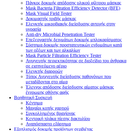
Πάγκος δοκιμής απόδοσης υλικού φίλτρου μάσκας
Mask Bacteria Filtration Efficiency Detector (BFE)
Mask Visual Field Tester
Δοκιμαστής τριβής μάσκας
Ελεγκτής μικροβιακής διείσδυσης αντοχής στην
υγρασία
Anti-dry Microbial Penetration Tester
Επεξεργαστής δειγμάτων δοκιμής μπλοκαρίσματος
Σύστημα δοκιμής προστατευτικών ενδυμάτων κατά
των οξέων και των αλκαλίων
Mask Particle Filtration Efficiency Tester
Ανιχνευτής περιεκτικότητας σε διοξείδιο του άνθρακα
σε εισπνεόμενο αέριο
Ελεγκτής διαρροών
Τύπος Ανιχνευτής διείσδυσης παθογόνων που
μεταδίδονται στο αίμα
Έλεγχος απόδοσης διείσδυσης αίματος μάσκας
έγχρωμης οθόνης αφής
Βοηθητική Συσκευή
Κέντημα
Μαχαίρι κοπής χαρτιού
Συγκολλημένος βραχίονας
Κεντρική πλάκα πίεσης δακτυλίου
Αναπόσπαστο εξάρτημα
Εξοπλισμός δοκιμής προϊόντων σερβιέτας