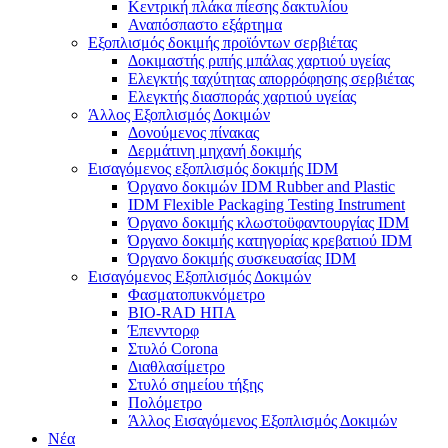
Κεντρική πλάκα πίεσης δακτυλίου
Αναπόσπαστο εξάρτημα
Εξοπλισμός δοκιμής προϊόντων σερβιέτας
Δοκιμαστής ριπής μπάλας χαρτιού υγείας
Ελεγκτής ταχύτητας απορρόφησης σερβιέτας
Ελεγκτής διασποράς χαρτιού υγείας
Άλλος Εξοπλισμός Δοκιμών
Δονούμενος πίνακας
Δερμάτινη μηχανή δοκιμής
Εισαγόμενος εξοπλισμός δοκιμής IDM
Όργανο δοκιμών IDM Rubber and Plastic
IDM Flexible Packaging Testing Instrument
Όργανο δοκιμής κλωστοϋφαντουργίας IDM
Όργανο δοκιμής κατηγορίας κρεβατιού IDM
Όργανο δοκιμής συσκευασίας IDM
Εισαγόμενος Εξοπλισμός Δοκιμών
Φασματοπυκνόμετρο
BIO-RAD ΗΠΑ
Έπενντορφ
Στυλό Corona
Διαθλασίμετρο
Στυλό σημείου τήξης
Πολόμετρο
Άλλος Εισαγόμενος Εξοπλισμός Δοκιμών
Νέα