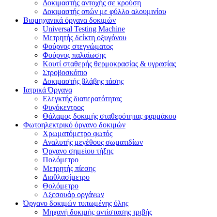
Δοκιμαστής αντοχής σε κρούση
Δοκιμαστής οπών με φύλλο αλουμινίου
Βιομηχανικά όργανα δοκιμών
Universal Testing Machine
Μετρητής δείκτη οξυγόνου
Φούρνος στεγνώματος
Φούρνος παλαίωσης
Κουτί σταθερής θερμοκρασίας & υγρασίας
Στροβοσκόπιο
Δοκιμαστής βλάβης τάσης
Ιατρικά Όργανα
Ελεγκτής διαπερατότητας
Φυγόκεντρος
Θάλαμος δοκιμής σταθερότητας φαρμάκου
Φωτοηλεκτρικό όργανο δοκιμών
Χρωματόμετρο φωτός
Αναλυτής μεγέθους σωματιδίων
Όργανο σημείου τήξης
Πολόμετρο
Μετρητής πίεσης
Διαθλασίμετρο
Θολόμετρο
Αξεσουάρ οργάνων
Όργανο δοκιμών τυπωμένης ύλης
Μηχανή δοκιμής αντίστασης τριβής