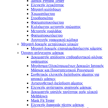
Δίσκος Peeling Tester
Ελεγκτής λευκότητας
Μηχανή κυλίνδρων
Χρωματόμετρο
Στροβοσκόπιο
Φασματοπυκνόμετρο
Κυλιόμενος μετρητής χρώματος
Μετρητής γυαλάδας
Φασματοφωτόμετρο
Ανιχνευτής γραμμικού κώδικα
Μηχανή δοκιμής μεταλλικών υλικών
Μηχανή δοκιμής επαναλαμβανόμενης κάμψης
Όργανο ανίχνευσης μάσκας
Δοκιμαστής απόδοσης επιβραδυντικού φλόγας
υφάσματος
Μηχάνημα Ολοκληρωμένων Δοκιμών Ιατρικής
Μάσκας και Προστατευτικού Ρουχισμού
Συνθετικός ελεγκτής διείσδυσης αίματος για
ιατρικές μάσκες
Αντισυνθετική διείσδυση αίματος
Ελεγκτής αντίστασης αναπνοής μάσκας
Δοκιμαστής υψηλής ταχύτητας ροής υλικού
Meltblown
Mask Fit Tester
Ελεγκτής διαφοράς πίεσης μάσκας