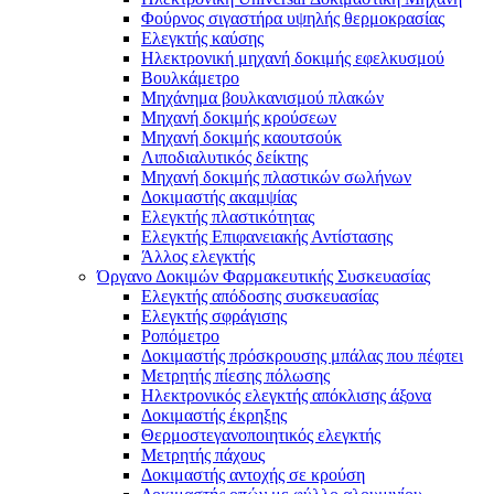
Φούρνος σιγαστήρα υψηλής θερμοκρασίας
Ελεγκτής καύσης
Ηλεκτρονική μηχανή δοκιμής εφελκυσμού
Βουλκάμετρο
Μηχάνημα βουλκανισμού πλακών
Μηχανή δοκιμής κρούσεων
Μηχανή δοκιμής καουτσούκ
Λιποδιαλυτικός δείκτης
Μηχανή δοκιμής πλαστικών σωλήνων
Δοκιμαστής ακαμψίας
Ελεγκτής πλαστικότητας
Ελεγκτής Επιφανειακής Αντίστασης
Άλλος ελεγκτής
Όργανο Δοκιμών Φαρμακευτικής Συσκευασίας
Ελεγκτής απόδοσης συσκευασίας
Ελεγκτής σφράγισης
Ροπόμετρο
Δοκιμαστής πρόσκρουσης μπάλας που πέφτει
Μετρητής πίεσης πόλωσης
Ηλεκτρονικός ελεγκτής απόκλισης άξονα
Δοκιμαστής έκρηξης
Θερμοστεγανοποιητικός ελεγκτής
Μετρητής πάχους
Δοκιμαστής αντοχής σε κρούση