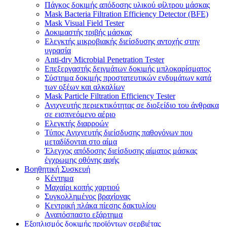
Πάγκος δοκιμής απόδοσης υλικού φίλτρου μάσκας
Mask Bacteria Filtration Efficiency Detector (BFE)
Mask Visual Field Tester
Δοκιμαστής τριβής μάσκας
Ελεγκτής μικροβιακής διείσδυσης αντοχής στην
υγρασία
Anti-dry Microbial Penetration Tester
Επεξεργαστής δειγμάτων δοκιμής μπλοκαρίσματος
Σύστημα δοκιμής προστατευτικών ενδυμάτων κατά
των οξέων και αλκαλίων
Mask Particle Filtration Efficiency Tester
Ανιχνευτής περιεκτικότητας σε διοξείδιο του άνθρακα
σε εισπνεόμενο αέριο
Ελεγκτής διαρροών
Τύπος Ανιχνευτής διείσδυσης παθογόνων που
μεταδίδονται στο αίμα
Έλεγχος απόδοσης διείσδυσης αίματος μάσκας
έγχρωμης οθόνης αφής
Βοηθητική Συσκευή
Κέντημα
Μαχαίρι κοπής χαρτιού
Συγκολλημένος βραχίονας
Κεντρική πλάκα πίεσης δακτυλίου
Αναπόσπαστο εξάρτημα
Εξοπλισμός δοκιμής προϊόντων σερβιέτας