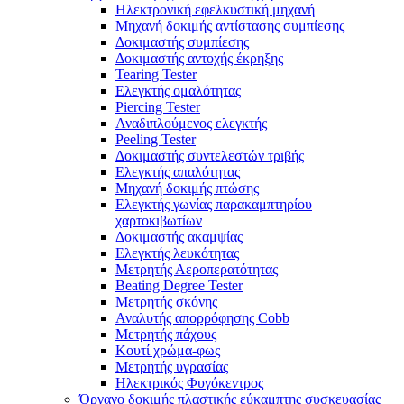
Ηλεκτρονική εφελκυστική μηχανή
Μηχανή δοκιμής αντίστασης συμπίεσης
Δοκιμαστής συμπίεσης
Δοκιμαστής αντοχής έκρηξης
Tearing Tester
Ελεγκτής ομαλότητας
Piercing Tester
Αναδιπλούμενος ελεγκτής
Peeling Tester
Δοκιμαστής συντελεστών τριβής
Ελεγκτής απαλότητας
Μηχανή δοκιμής πτώσης
Ελεγκτής γωνίας παρακαμπτηρίου
χαρτοκιβωτίων
Δοκιμαστής ακαμψίας
Ελεγκτής λευκότητας
Μετρητής Αεροπερατότητας
Beating Degree Tester
Μετρητής σκόνης
Αναλυτής απορρόφησης Cobb
Μετρητής πάχους
Κουτί χρώμα-φως
Μετρητής υγρασίας
Ηλεκτρικός Φυγόκεντρος
Όργανο δοκιμής πλαστικής εύκαμπτης συσκευασίας