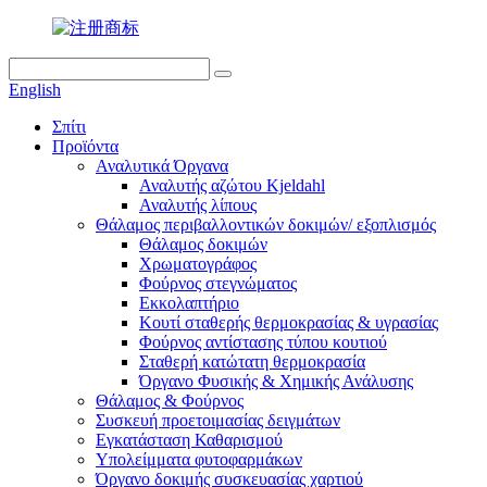
English
Σπίτι
Προϊόντα
Αναλυτικά Όργανα
Αναλυτής αζώτου Kjeldahl
Αναλυτής λίπους
Θάλαμος περιβαλλοντικών δοκιμών/ εξοπλισμός
Θάλαμος δοκιμών
Χρωματογράφος
Φούρνος στεγνώματος
Εκκολαπτήριο
Κουτί σταθερής θερμοκρασίας & υγρασίας
Φούρνος αντίστασης τύπου κουτιού
Σταθερή κατώτατη θερμοκρασία
Όργανο Φυσικής & Χημικής Ανάλυσης
Θάλαμος & Φούρνος
Συσκευή προετοιμασίας δειγμάτων
Εγκατάσταση Καθαρισμού
Υπολείμματα φυτοφαρμάκων
Όργανο δοκιμής συσκευασίας χαρτιού