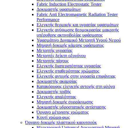
Fabric Induction Electrostatic Tester
Δοκιμαστής υφασμάτων
Fabric Anti Electromagnetic Radiation Tester
Performance
Ελεγκτής θερμικής και υγρασίας υφασμάτων
Ελεγκτής ανύψωσης θερμοκρασίας μακρινής
υπέρυθρης ακτινοβολίας υφάσματος
Υφασμάτινο Δυναμικό Μετρητή Υγρού Νερού
Μηχανή δοκιμής κάμψης υφάσματος
Μετρητής υγρασίας
Μετρητές δείκτη οξυγόνου
Μετρητής πάχους
Ελεγκτής διαπερατότητας υγρασίας
Ελεγκτής σταθερότητας χρώματος
Ελεγκτής αντοχής στην υγρασία επιφάνειας
Δοκιμαστής ακαμψίας
Κατακόρυφος ελεγκτής αντοχής στη φλόγα
Δοκιμαστής τριβής
Ελεγκτής απαλότητας
Μηχανή δοκιμής συρρίκνωσης
Δοκιμαστής υδροστατικής αντίστασης
Όργανο μέτρησης χρώματος
Κουτί χρώμα-φως
Όργανο δοκιμής πλαστικού καουτσούκ
Ηλεκτρονική Universal Δοκιμαστική Μηχανή