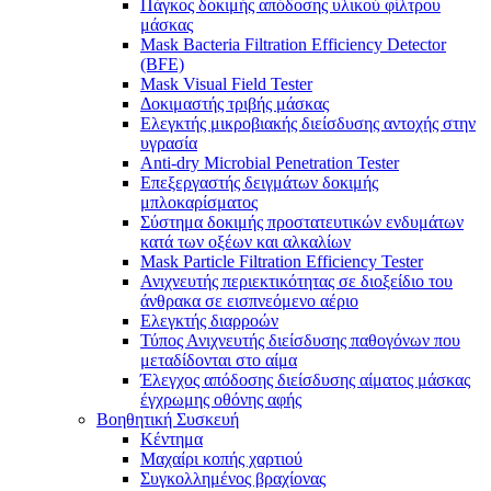
Πάγκος δοκιμής απόδοσης υλικού φίλτρου
μάσκας
Mask Bacteria Filtration Efficiency Detector
(BFE)
Mask Visual Field Tester
Δοκιμαστής τριβής μάσκας
Ελεγκτής μικροβιακής διείσδυσης αντοχής στην
υγρασία
Anti-dry Microbial Penetration Tester
Επεξεργαστής δειγμάτων δοκιμής
μπλοκαρίσματος
Σύστημα δοκιμής προστατευτικών ενδυμάτων
κατά των οξέων και αλκαλίων
Mask Particle Filtration Efficiency Tester
Ανιχνευτής περιεκτικότητας σε διοξείδιο του
άνθρακα σε εισπνεόμενο αέριο
Ελεγκτής διαρροών
Τύπος Ανιχνευτής διείσδυσης παθογόνων που
μεταδίδονται στο αίμα
Έλεγχος απόδοσης διείσδυσης αίματος μάσκας
έγχρωμης οθόνης αφής
Βοηθητική Συσκευή
Κέντημα
Μαχαίρι κοπής χαρτιού
Συγκολλημένος βραχίονας