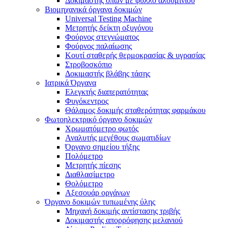
Δοκιμαστής οπών με φύλλο αλουμινίου
Βιομηχανικά όργανα δοκιμών
Universal Testing Machine
Μετρητής δείκτη οξυγόνου
Φούρνος στεγνώματος
Φούρνος παλαίωσης
Κουτί σταθερής θερμοκρασίας & υγρασίας
Στροβοσκόπιο
Δοκιμαστής βλάβης τάσης
Ιατρικά Όργανα
Ελεγκτής διαπερατότητας
Φυγόκεντρος
Θάλαμος δοκιμής σταθερότητας φαρμάκου
Φωτοηλεκτρικό όργανο δοκιμών
Χρωματόμετρο φωτός
Αναλυτής μεγέθους σωματιδίων
Όργανο σημείου τήξης
Πολόμετρο
Μετρητής πίεσης
Διαθλασίμετρο
Θολόμετρο
Αξεσουάρ οργάνων
Όργανο δοκιμών τυπωμένης ύλης
Μηχανή δοκιμής αντίστασης τριβής
Δοκιμαστής απορρόφησης μελανιού