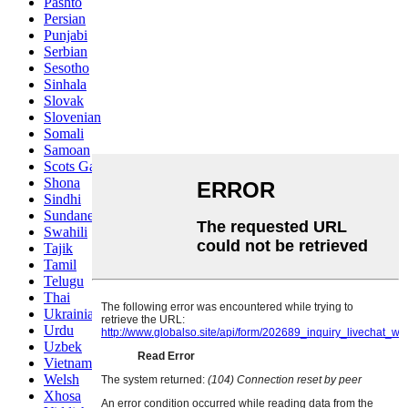
Pashto
Persian
Punjabi
Serbian
Sesotho
Sinhala
Slovak
Slovenian
Somali
Samoan
Scots Gaelic
Shona
Sindhi
Sundanese
Swahili
Tajik
Tamil
Telugu
Thai
Ukrainian
Urdu
Uzbek
Vietnamese
Welsh
Xhosa