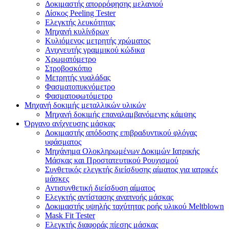
Δοκιμαστής απορρόφησης μελανιού
Δίσκος Peeling Tester
Ελεγκτής λευκότητας
Μηχανή κυλίνδρων
Κυλιόμενος μετρητής χρώματος
Ανιχνευτής γραμμικού κώδικα
Χρωματόμετρο
Στροβοσκόπιο
Μετρητής γυαλάδας
Φασματοπυκνόμετρο
Φασματοφωτόμετρο
Μηχανή δοκιμής μεταλλικών υλικών
Μηχανή δοκιμής επαναλαμβανόμενης κάμψης
Όργανο ανίχνευσης μάσκας
Δοκιμαστής απόδοσης επιβραδυντικού φλόγας
υφάσματος
Μηχάνημα Ολοκληρωμένων Δοκιμών Ιατρικής
Μάσκας και Προστατευτικού Ρουχισμού
Συνθετικός ελεγκτής διείσδυσης αίματος για ιατρικές
μάσκες
Αντισυνθετική διείσδυση αίματος
Ελεγκτής αντίστασης αναπνοής μάσκας
Δοκιμαστής υψηλής ταχύτητας ροής υλικού Meltblown
Mask Fit Tester
Ελεγκτής διαφοράς πίεσης μάσκας