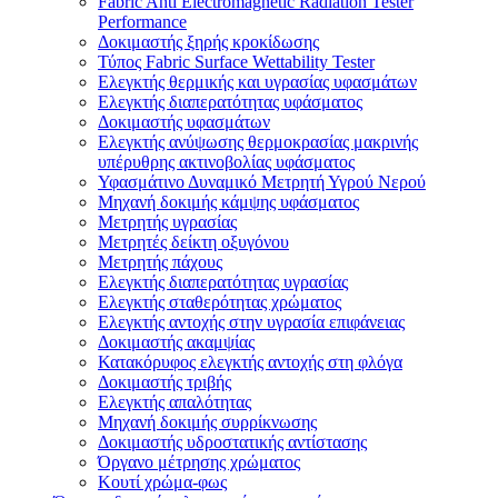
Fabric Anti Electromagnetic Radiation Tester
Performance
Δοκιμαστής ξηρής κροκίδωσης
Τύπος Fabric Surface Wettability Tester
Ελεγκτής θερμικής και υγρασίας υφασμάτων
Ελεγκτής διαπερατότητας υφάσματος
Δοκιμαστής υφασμάτων
Ελεγκτής ανύψωσης θερμοκρασίας μακρινής
υπέρυθρης ακτινοβολίας υφάσματος
Υφασμάτινο Δυναμικό Μετρητή Υγρού Νερού
Μηχανή δοκιμής κάμψης υφάσματος
Μετρητής υγρασίας
Μετρητές δείκτη οξυγόνου
Μετρητής πάχους
Ελεγκτής διαπερατότητας υγρασίας
Ελεγκτής σταθερότητας χρώματος
Ελεγκτής αντοχής στην υγρασία επιφάνειας
Δοκιμαστής ακαμψίας
Κατακόρυφος ελεγκτής αντοχής στη φλόγα
Δοκιμαστής τριβής
Ελεγκτής απαλότητας
Μηχανή δοκιμής συρρίκνωσης
Δοκιμαστής υδροστατικής αντίστασης
Όργανο μέτρησης χρώματος
Κουτί χρώμα-φως