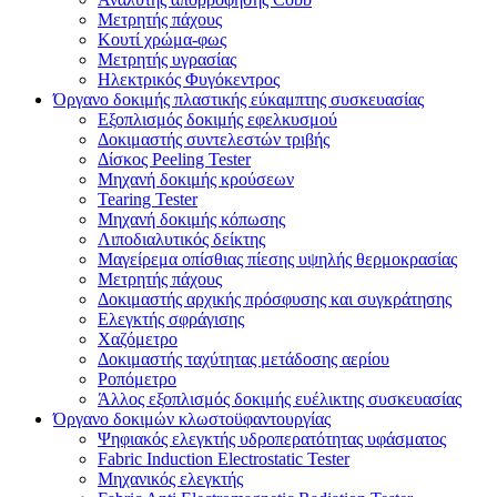
Μετρητής πάχους
Κουτί χρώμα-φως
Μετρητής υγρασίας
Ηλεκτρικός Φυγόκεντρος
Όργανο δοκιμής πλαστικής εύκαμπτης συσκευασίας
Εξοπλισμός δοκιμής εφελκυσμού
Δοκιμαστής συντελεστών τριβής
Δίσκος Peeling Tester
Μηχανή δοκιμής κρούσεων
Tearing Tester
Μηχανή δοκιμής κόπωσης
Λιποδιαλυτικός δείκτης
Μαγείρεμα οπίσθιας πίεσης υψηλής θερμοκρασίας
Μετρητής πάχους
Δοκιμαστής αρχικής πρόσφυσης και συγκράτησης
Ελεγκτής σφράγισης
Χαζόμετρο
Δοκιμαστής ταχύτητας μετάδοσης αερίου
Ροπόμετρο
Άλλος εξοπλισμός δοκιμής ευέλικτης συσκευασίας
Όργανο δοκιμών κλωστοϋφαντουργίας
Ψηφιακός ελεγκτής υδροπερατότητας υφάσματος
Fabric Induction Electrostatic Tester
Μηχανικός ελεγκτής