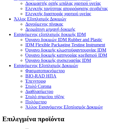
Δοκιμαστής ριπής μπάλας χαρτιού υγείας
Ελεγκτής ταχύτητας απορρόφησης σερβιέτας
Ελεγκτής διασποράς χαρτιού υγείας
Άλλος Εξοπλισμός Δοκιμών
Δονούμενος πίνακας
Δερμάτινη μηχανή δοκιμής
Εισαγόμενος εξοπλισμός δοκιμής IDM
Όργανο δοκιμών IDM Rubber and Plastic
IDM Flexible Packaging Testing Instrument
Όργανο δοκιμής κλωστοϋφαντουργίας IDM
Όργανο δοκιμής κατηγορίας κρεβατιού IDM
Όργανο δοκιμής συσκευασίας IDM
Εισαγόμενος Εξοπλισμός Δοκιμών
Φασματοπυκνόμετρο
BIO-RAD ΗΠΑ
Έπενντορφ
Στυλό Corona
Διαθλασίμετρο
Στυλό σημείου τήξης
Πολόμετρο
Άλλος Εισαγόμενος Εξοπλισμός Δοκιμών
Επιλεγμένα προϊόντα