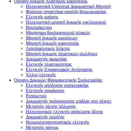
Όργανο δοκιμής πλαστικού καουτσούκ
Ηλεκτρονική Universal Δοκιμαστική Μηχανή
Φούρνος σιγαστήρα υψηλής θερμοκρασίας
Ελεγκτής καύσης
Ηλεκτρονική μηχανή δοκιμής εφελκυσμού
Βουλκάμετρο
Μηχάνημα βουλκανισμού πλακών
Μηχανή δοκιμής κρούσεων
Μηχανή δοκιμής καουτσούκ
Λιποδιαλυτικός δείκτης
Μηχανή δοκιμής πλαστικών σωλήνων
Δοκιμαστής ακαμψίας
Ελεγκτής πλαστικότητας
Ελεγκτής Επιφανειακής Αντίστασης
Άλλος ελεγκτής
Όργανο Δοκιμών Φαρμακευτικής Συσκευασίας
Ελεγκτής απόδοσης συσκευασίας
Ελεγκτής σφράγισης
Ροπόμετρο
Δοκιμαστής πρόσκρουσης μπάλας που πέφτει
Μετρητής πίεσης πόλωσης
Ηλεκτρονικός ελεγκτής απόκλισης άξονα
Δοκιμαστής έκρηξης
Θερμοστεγανοποιητικός ελεγκτής
Μετρητής πάχους