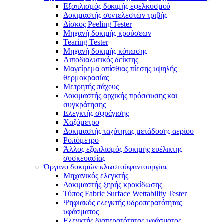
Εξοπλισμός δοκιμής εφελκυσμού
Δοκιμαστής συντελεστών τριβής
Δίσκος Peeling Tester
Μηχανή δοκιμής κρούσεων
Tearing Tester
Μηχανή δοκιμής κόπωσης
Λιποδιαλυτικός δείκτης
Μαγείρεμα οπίσθιας πίεσης υψηλής
θερμοκρασίας
Μετρητής πάχους
Δοκιμαστής αρχικής πρόσφυσης και
συγκράτησης
Ελεγκτής σφράγισης
Χαζόμετρο
Δοκιμαστής ταχύτητας μετάδοσης αερίου
Ροπόμετρο
Άλλος εξοπλισμός δοκιμής ευέλικτης
συσκευασίας
Όργανο δοκιμών κλωστοϋφαντουργίας
Μηχανικός ελεγκτής
Δοκιμαστής ξηρής κροκίδωσης
Τύπος Fabric Surface Wettability Tester
Ψηφιακός ελεγκτής υδροπερατότητας
υφάσματος
Ελεγκτής διαπερατότητας υφάσματος