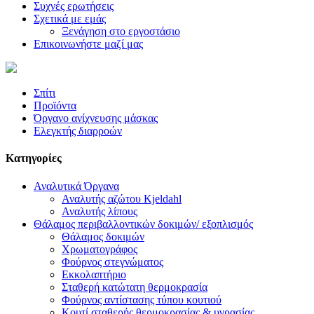
Συχνές ερωτήσεις
Σχετικά με εμάς
Ξενάγηση στο εργοστάσιο
Επικοινωνήστε μαζί μας
Σπίτι
Προϊόντα
Όργανο ανίχνευσης μάσκας
Ελεγκτής διαρροών
Κατηγορίες
Αναλυτικά Όργανα
Αναλυτής αζώτου Kjeldahl
Αναλυτής λίπους
Θάλαμος περιβαλλοντικών δοκιμών/ εξοπλισμός
Θάλαμος δοκιμών
Χρωματογράφος
Φούρνος στεγνώματος
Εκκολαπτήριο
Σταθερή κατώτατη θερμοκρασία
Φούρνος αντίστασης τύπου κουτιού
Κουτί σταθερής θερμοκρασίας & υγρασίας