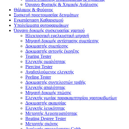
Όργανο Φυσικής & Χημικής Ανάλυσης
Θάλαμος & Φούρνος
Συσκευή προετοιμασίας δειγμάτων
Εγκατάσταση Καθαρισμού
Υπολείμματα φυτοφαρμάκων
Όργανο δοκιμής συσκευασίας χαρτιού
Ηλεκτρονική εφελκυστική μηχανή
Μηχανή δοκιμής αντίστασης συμπίεσης
Δοκιμαστής συμπίεσης
Δοκιμαστής αντοχής έκρηξης
Tearing Tester
Ελεγκτής ομαλότητας
Piercing Tester
Αναδιπλούμενος ελεγκτής
Peeling Tester
Δοκιμαστής συντελεστών τριβής
Ελεγκτής απαλότητας
Μηχανή δοκιμής πτώσης
Ελεγκτής γωνίας παρακαμπτηρίου χαρτοκιβωτίων
Δοκιμαστής ακαμψίας
Ελεγκτής λευκότητας
Μετρητής Αεροπερατότητας
Beating Degree Tester
Μετρητής σκόνης
Αναλυτής απορρόφησης Cobb