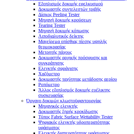
Εξοπλισμός δοκιμής εφελκυσμού
Δοκιμαστής συντελεστών τριβής
Δίσκος Peeling Tester
Μηχανή δοκιμής κρούσεων
Tearing Tester
Μηχανή δοκιμής κόπωσης
Λιποδιαλυτικός δείκτης
Μαγείρεμα οπίσθιας πίεσης υψηλής
θερμοκρασίας
Μετρητής πάχους
Δοκιμαστής αρχικής πρόσφυσης και
συγκράτησης
Ελεγκτής σφράγισης
Χαζόμετρο
Δοκιμαστής ταχύτητας μετάδοσης αερίου
Ροπόμετρο
Άλλος εξοπλισμός δοκιμής ευέλικτης
συσκευασίας
Όργανο δοκιμών κλωστοϋφαντουργίας
Μηχανικός ελεγκτής
Δοκιμαστής ξηρής κροκίδωσης
Τύπος Fabric Surface Wettability Tester
Ψηφιακός ελεγκτής υδροπερατότητας
υφάσματος
Ελεγκτής διαπερατότητας υφάσματος