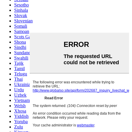
Sesotho
Sinhala
Slovak
Slovenian
Somali
Samoan
Scots Gaelic
Shona
Sindhi
Sundanese
Swahili
Tajik
Tamil
Telugu
Thai
Ukrainian
Urdu
Uzbek
Vietnamese
Welsh
Xhosa
Yiddish
Yoruba
Zulu