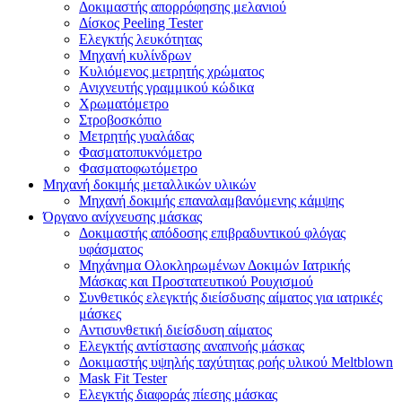
Δοκιμαστής απορρόφησης μελανιού
Δίσκος Peeling Tester
Ελεγκτής λευκότητας
Μηχανή κυλίνδρων
Κυλιόμενος μετρητής χρώματος
Ανιχνευτής γραμμικού κώδικα
Χρωματόμετρο
Στροβοσκόπιο
Μετρητής γυαλάδας
Φασματοπυκνόμετρο
Φασματοφωτόμετρο
Μηχανή δοκιμής μεταλλικών υλικών
Μηχανή δοκιμής επαναλαμβανόμενης κάμψης
Όργανο ανίχνευσης μάσκας
Δοκιμαστής απόδοσης επιβραδυντικού φλόγας
υφάσματος
Μηχάνημα Ολοκληρωμένων Δοκιμών Ιατρικής
Μάσκας και Προστατευτικού Ρουχισμού
Συνθετικός ελεγκτής διείσδυσης αίματος για ιατρικές
μάσκες
Αντισυνθετική διείσδυση αίματος
Ελεγκτής αντίστασης αναπνοής μάσκας
Δοκιμαστής υψηλής ταχύτητας ροής υλικού Meltblown
Mask Fit Tester
Ελεγκτής διαφοράς πίεσης μάσκας