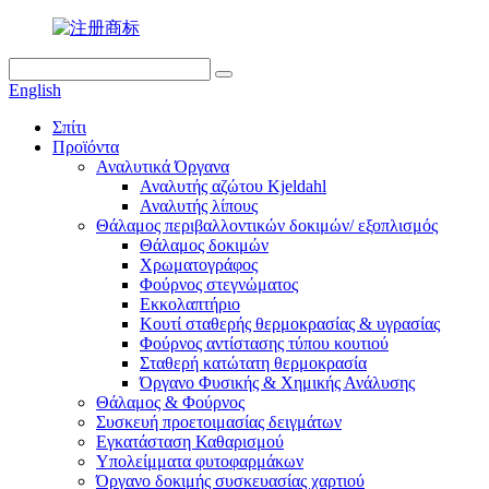
English
Σπίτι
Προϊόντα
Αναλυτικά Όργανα
Αναλυτής αζώτου Kjeldahl
Αναλυτής λίπους
Θάλαμος περιβαλλοντικών δοκιμών/ εξοπλισμός
Θάλαμος δοκιμών
Χρωματογράφος
Φούρνος στεγνώματος
Εκκολαπτήριο
Κουτί σταθερής θερμοκρασίας & υγρασίας
Φούρνος αντίστασης τύπου κουτιού
Σταθερή κατώτατη θερμοκρασία
Όργανο Φυσικής & Χημικής Ανάλυσης
Θάλαμος & Φούρνος
Συσκευή προετοιμασίας δειγμάτων
Εγκατάσταση Καθαρισμού
Υπολείμματα φυτοφαρμάκων
Όργανο δοκιμής συσκευασίας χαρτιού