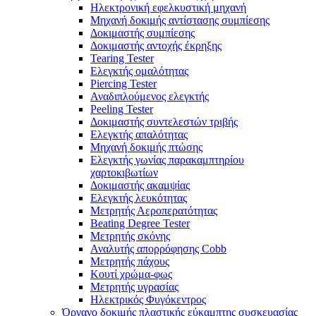
Ηλεκτρονική εφελκυστική μηχανή
Μηχανή δοκιμής αντίστασης συμπίεσης
Δοκιμαστής συμπίεσης
Δοκιμαστής αντοχής έκρηξης
Tearing Tester
Ελεγκτής ομαλότητας
Piercing Tester
Αναδιπλούμενος ελεγκτής
Peeling Tester
Δοκιμαστής συντελεστών τριβής
Ελεγκτής απαλότητας
Μηχανή δοκιμής πτώσης
Ελεγκτής γωνίας παρακαμπτηρίου
χαρτοκιβωτίων
Δοκιμαστής ακαμψίας
Ελεγκτής λευκότητας
Μετρητής Αεροπερατότητας
Beating Degree Tester
Μετρητής σκόνης
Αναλυτής απορρόφησης Cobb
Μετρητής πάχους
Κουτί χρώμα-φως
Μετρητής υγρασίας
Ηλεκτρικός Φυγόκεντρος
Όργανο δοκιμής πλαστικής εύκαμπτης συσκευασίας