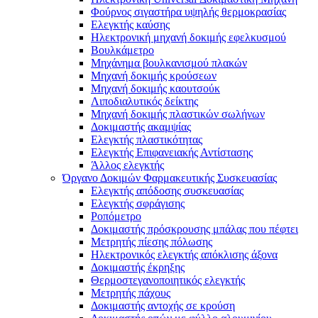
Φούρνος σιγαστήρα υψηλής θερμοκρασίας
Ελεγκτής καύσης
Ηλεκτρονική μηχανή δοκιμής εφελκυσμού
Βουλκάμετρο
Μηχάνημα βουλκανισμού πλακών
Μηχανή δοκιμής κρούσεων
Μηχανή δοκιμής καουτσούκ
Λιποδιαλυτικός δείκτης
Μηχανή δοκιμής πλαστικών σωλήνων
Δοκιμαστής ακαμψίας
Ελεγκτής πλαστικότητας
Ελεγκτής Επιφανειακής Αντίστασης
Άλλος ελεγκτής
Όργανο Δοκιμών Φαρμακευτικής Συσκευασίας
Ελεγκτής απόδοσης συσκευασίας
Ελεγκτής σφράγισης
Ροπόμετρο
Δοκιμαστής πρόσκρουσης μπάλας που πέφτει
Μετρητής πίεσης πόλωσης
Ηλεκτρονικός ελεγκτής απόκλισης άξονα
Δοκιμαστής έκρηξης
Θερμοστεγανοποιητικός ελεγκτής
Μετρητής πάχους
Δοκιμαστής αντοχής σε κρούση