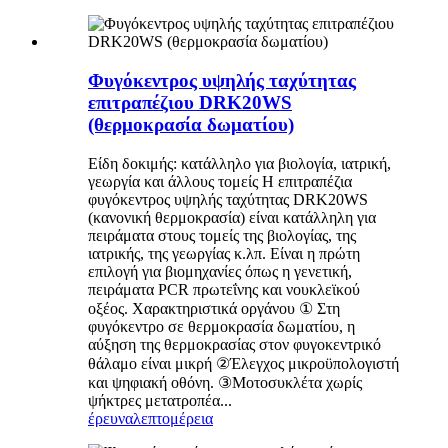
Φυγόκεντρος υψηλής ταχύτητας
επιτραπέζιου DRK20WS
(θερμοκρασία δωματίου)
Είδη δοκιμής: κατάλληλο για βιολογία, ιατρική,
γεωργία και άλλους τομείς Η επιτραπέζια
φυγόκεντρος υψηλής ταχύτητας DRK20WS
(κανονική θερμοκρασία) είναι κατάλληλη για
πειράματα στους τομείς της βιολογίας, της
ιατρικής, της γεωργίας κ.λπ. Είναι η πρώτη
επιλογή για βιομηχανίες όπως η γενετική,
πειράματα PCR πρωτεΐνης και νουκλεϊκού
οξέος. Χαρακτηριστικά οργάνου ① Στη
φυγόκεντρο σε θερμοκρασία δωματίου, η
αύξηση της θερμοκρασίας στον φυγοκεντρικό
θάλαμο είναι μικρή ②Έλεγχος μικροϋπολογιστή
και ψηφιακή οθόνη. ③Μοτοσυκλέτα χωρίς
ψήκτρες μετατροπέα...
έρευνα
λεπτομέρεια