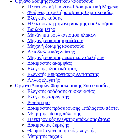
Όργανο δοκιμής πλαστικού καουτσούκ
Ηλεκτρονική Universal Δοκιμαστική Μηχανή
Φούρνος σιγαστήρα υψηλής θερμοκρασίας
Ελεγκτής καύσης
Ηλεκτρονική μηχανή δοκιμής εφελκυσμού
Βουλκάμετρο
Μηχάνημα βουλκανισμού πλακών
Μηχανή δοκιμής κρούσεων
Μηχανή δοκιμής καουτσούκ
Λιποδιαλυτικός δείκτης
Μηχανή δοκιμής πλαστικών σωλήνων
Δοκιμαστής ακαμψίας
Ελεγκτής πλαστικότητας
Ελεγκτής Επιφανειακής Αντίστασης
Άλλος ελεγκτής
Όργανο Δοκιμών Φαρμακευτικής Συσκευασίας
Ελεγκτής απόδοσης συσκευασίας
Ελεγκτής σφράγισης
Ροπόμετρο
Δοκιμαστής πρόσκρουσης μπάλας που πέφτει
Μετρητής πίεσης πόλωσης
Ηλεκτρονικός ελεγκτής απόκλισης άξονα
Δοκιμαστής έκρηξης
Θερμοστεγανοποιητικός ελεγκτής
Μετρητής πάχους