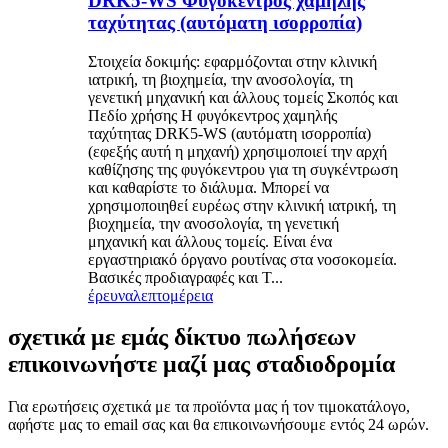
DRK5-WS Φυγόκεντρος χαμηλής
ταχύτητας (αυτόματη ισορροπία)
Στοιχεία δοκιμής: εφαρμόζονται στην κλινική
ιατρική, τη βιοχημεία, την ανοσολογία, τη
γενετική μηχανική και άλλους τομείς Σκοπός και
Πεδίο χρήσης Η φυγόκεντρος χαμηλής
ταχύτητας DRK5-WS (αυτόματη ισορροπία)
(εφεξής αυτή η μηχανή) χρησιμοποιεί την αρχή
καθίζησης της φυγόκεντρου για τη συγκέντρωση
και καθαρίστε το διάλυμα. Μπορεί να
χρησιμοποιηθεί ευρέως στην κλινική ιατρική, τη
βιοχημεία, την ανοσολογία, τη γενετική
μηχανική και άλλους τομείς. Είναι ένα
εργαστηριακό όργανο ρουτίνας στα νοσοκομεία.
Βασικές προδιαγραφές και T...
έρευνα
λεπτομέρεια
σχετικά με εμάς δίκτυο πωλήσεων
επικοινωνήστε μαζί μας σταδιοδρομία
Για ερωτήσεις σχετικά με τα προϊόντα μας ή τον τιμοκατάλογο,
αφήστε μας το email σας και θα επικοινωνήσουμε εντός 24 ωρών.