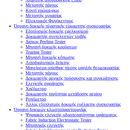
Μετρητής πάχους
Κουτί χρώμα-φως
Μετρητής υγρασίας
Ηλεκτρικός Φυγόκεντρος
Όργανο δοκιμής πλαστικής εύκαμπτης συσκευασίας
Εξοπλισμός δοκιμής εφελκυσμού
Δοκιμαστής συντελεστών τριβής
Δίσκος Peeling Tester
Μηχανή δοκιμής κρούσεων
Tearing Tester
Μηχανή δοκιμής κόπωσης
Λιποδιαλυτικός δείκτης
Μαγείρεμα οπίσθιας πίεσης υψηλής θερμοκρασίας
Μετρητής πάχους
Δοκιμαστής αρχικής πρόσφυσης και συγκράτησης
Ελεγκτής σφράγισης
Χαζόμετρο
Δοκιμαστής ταχύτητας μετάδοσης αερίου
Ροπόμετρο
Άλλος εξοπλισμός δοκιμής ευέλικτης συσκευασίας
Όργανο δοκιμών κλωστοϋφαντουργίας
Ψηφιακός ελεγκτής υδροπερατότητας υφάσματος
Fabric Induction Electrostatic Tester
Μηχανικός ελεγκτής