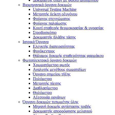
Δοκιμαστής οπών με φύλλο αλουμινίου
Βιομηχανικά όργανα δοκιμών
Universal Testing Machine
Μετρητής δείκτη οξυγόνου
Φούρνος στεγνώματος
Φούρνος παλαίωσης
Κουτί σταθερής θερμοκρασίας & υγρασίας
Στροβοσκόπιο
Δοκιμαστής βλάβης τάσης
Ιατρικά Όργανα
Ελεγκτής διαπερατότητας
Φυγόκεντρος
Θάλαμος δοκιμής σταθερότητας φαρμάκου
Φωτοηλεκτρικό όργανο δοκιμών
Χρωματόμετρο φωτός
Αναλυτής μεγέθους σωματιδίων
Όργανο σημείου τήξης
Πολόμετρο
Μετρητής πίεσης
Διαθλασίμετρο
Θολόμετρο
Αξεσουάρ οργάνων
Όργανο δοκιμών τυπωμένης ύλης
Μηχανή δοκιμής αντίστασης τριβής
Δοκιμαστής απορρόφησης μελανιού