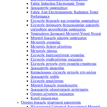
Fabric Induction Electrostatic Tester
Δοκιμαστής υφασμάτων
Fabric Anti Electromagnetic Radiation Tester
Performance
Ελεγκτής θερμικής και υγρασίας υφασμάτων
Ελεγκτής ανύψωσης θερμοκρασίας μακρινής
υπέρυθρης ακτινοβολίας υφάσματος
Υφασμάτινο Δυναμικό Μετρητή Υγρού Νερού
Μηχανή δοκιμής κάμψης υφάσματος
Μετρητής υγρασίας
Μετρητές δείκτη οξυγόνου
Μετρητής πάχους
Ελεγκτής διαπερατότητας υγρασίας
Ελεγκτής σταθερότητας χρώματος
Ελεγκτής αντοχής στην υγρασία επιφάνειας
Δοκιμαστής ακαμψίας
Κατακόρυφος ελεγκτής αντοχής στη φλόγα
Δοκιμαστής τριβής
Ελεγκτής απαλότητας
Μηχανή δοκιμής συρρίκνωσης
Δοκιμαστής υδροστατικής αντίστασης
Όργανο μέτρησης χρώματος
Κουτί χρώμα-φως
Όργανο δοκιμής πλαστικού καουτσούκ
Ηλεκτρονική Universal Δοκιμαστική Μηχανή