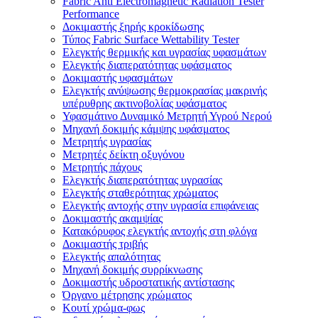
Fabric Anti Electromagnetic Radiation Tester
Performance
Δοκιμαστής ξηρής κροκίδωσης
Τύπος Fabric Surface Wettability Tester
Ελεγκτής θερμικής και υγρασίας υφασμάτων
Ελεγκτής διαπερατότητας υφάσματος
Δοκιμαστής υφασμάτων
Ελεγκτής ανύψωσης θερμοκρασίας μακρινής
υπέρυθρης ακτινοβολίας υφάσματος
Υφασμάτινο Δυναμικό Μετρητή Υγρού Νερού
Μηχανή δοκιμής κάμψης υφάσματος
Μετρητής υγρασίας
Μετρητές δείκτη οξυγόνου
Μετρητής πάχους
Ελεγκτής διαπερατότητας υγρασίας
Ελεγκτής σταθερότητας χρώματος
Ελεγκτής αντοχής στην υγρασία επιφάνειας
Δοκιμαστής ακαμψίας
Κατακόρυφος ελεγκτής αντοχής στη φλόγα
Δοκιμαστής τριβής
Ελεγκτής απαλότητας
Μηχανή δοκιμής συρρίκνωσης
Δοκιμαστής υδροστατικής αντίστασης
Όργανο μέτρησης χρώματος
Κουτί χρώμα-φως