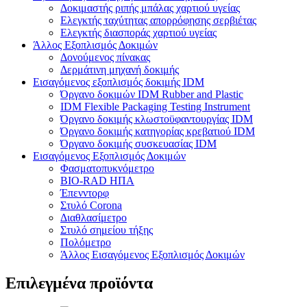
Δοκιμαστής ριπής μπάλας χαρτιού υγείας
Ελεγκτής ταχύτητας απορρόφησης σερβιέτας
Ελεγκτής διασποράς χαρτιού υγείας
Άλλος Εξοπλισμός Δοκιμών
Δονούμενος πίνακας
Δερμάτινη μηχανή δοκιμής
Εισαγόμενος εξοπλισμός δοκιμής IDM
Όργανο δοκιμών IDM Rubber and Plastic
IDM Flexible Packaging Testing Instrument
Όργανο δοκιμής κλωστοϋφαντουργίας IDM
Όργανο δοκιμής κατηγορίας κρεβατιού IDM
Όργανο δοκιμής συσκευασίας IDM
Εισαγόμενος Εξοπλισμός Δοκιμών
Φασματοπυκνόμετρο
BIO-RAD ΗΠΑ
Έπενντορφ
Στυλό Corona
Διαθλασίμετρο
Στυλό σημείου τήξης
Πολόμετρο
Άλλος Εισαγόμενος Εξοπλισμός Δοκιμών
Επιλεγμένα προϊόντα