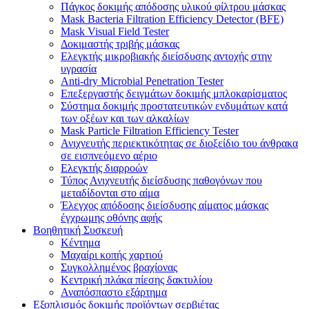
Πάγκος δοκιμής απόδοσης υλικού φίλτρου μάσκας
Mask Bacteria Filtration Efficiency Detector (BFE)
Mask Visual Field Tester
Δοκιμαστής τριβής μάσκας
Ελεγκτής μικροβιακής διείσδυσης αντοχής στην
υγρασία
Anti-dry Microbial Penetration Tester
Επεξεργαστής δειγμάτων δοκιμής μπλοκαρίσματος
Σύστημα δοκιμής προστατευτικών ενδυμάτων κατά
των οξέων και των αλκαλίων
Mask Particle Filtration Efficiency Tester
Ανιχνευτής περιεκτικότητας σε διοξείδιο του άνθρακα
σε εισπνεόμενο αέριο
Ελεγκτής διαρροών
Τύπος Ανιχνευτής διείσδυσης παθογόνων που
μεταδίδονται στο αίμα
Έλεγχος απόδοσης διείσδυσης αίματος μάσκας
έγχρωμης οθόνης αφής
Βοηθητική Συσκευή
Κέντημα
Μαχαίρι κοπής χαρτιού
Συγκολλημένος βραχίονας
Κεντρική πλάκα πίεσης δακτυλίου
Αναπόσπαστο εξάρτημα
Εξοπλισμός δοκιμής προϊόντων σερβιέτας