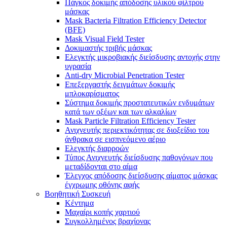
Πάγκος δοκιμής απόδοσης υλικού φίλτρου
μάσκας
Mask Bacteria Filtration Efficiency Detector
(BFE)
Mask Visual Field Tester
Δοκιμαστής τριβής μάσκας
Ελεγκτής μικροβιακής διείσδυσης αντοχής στην
υγρασία
Anti-dry Microbial Penetration Tester
Επεξεργαστής δειγμάτων δοκιμής
μπλοκαρίσματος
Σύστημα δοκιμής προστατευτικών ενδυμάτων
κατά των οξέων και των αλκαλίων
Mask Particle Filtration Efficiency Tester
Ανιχνευτής περιεκτικότητας σε διοξείδιο του
άνθρακα σε εισπνεόμενο αέριο
Ελεγκτής διαρροών
Τύπος Ανιχνευτής διείσδυσης παθογόνων που
μεταδίδονται στο αίμα
Έλεγχος απόδοσης διείσδυσης αίματος μάσκας
έγχρωμης οθόνης αφής
Βοηθητική Συσκευή
Κέντημα
Μαχαίρι κοπής χαρτιού
Συγκολλημένος βραχίονας