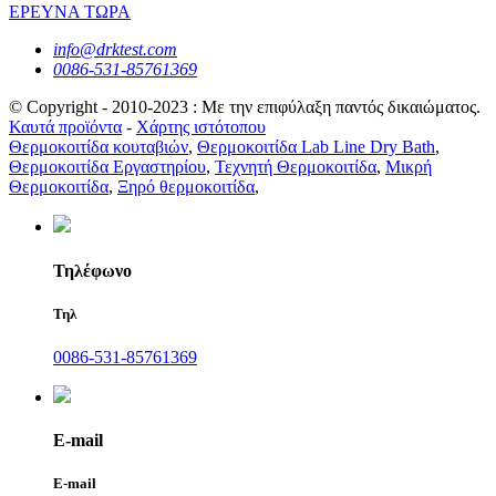
ΕΡΕΥΝΑ ΤΩΡΑ
info@drktest.com
0086-531-85761369
© Copyright - 2010-2023 : Με την επιφύλαξη παντός δικαιώματος.
Καυτά προϊόντα
-
Χάρτης ιστότοπου
Θερμοκοιτίδα κουταβιών
,
Θερμοκοιτίδα Lab Line Dry Bath
,
Θερμοκοιτίδα Εργαστηρίου
,
Τεχνητή Θερμοκοιτίδα
,
Μικρή
Θερμοκοιτίδα
,
Ξηρό θερμοκοιτίδα
,
Τηλέφωνο
Τηλ
0086-531-85761369
E-mail
E-mail