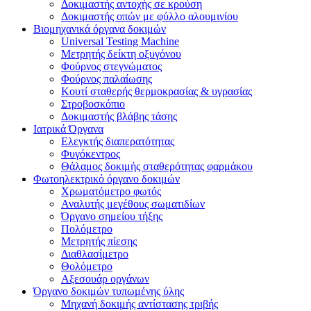
Δοκιμαστής αντοχής σε κρούση
Δοκιμαστής οπών με φύλλο αλουμινίου
Βιομηχανικά όργανα δοκιμών
Universal Testing Machine
Μετρητής δείκτη οξυγόνου
Φούρνος στεγνώματος
Φούρνος παλαίωσης
Κουτί σταθερής θερμοκρασίας & υγρασίας
Στροβοσκόπιο
Δοκιμαστής βλάβης τάσης
Ιατρικά Όργανα
Ελεγκτής διαπερατότητας
Φυγόκεντρος
Θάλαμος δοκιμής σταθερότητας φαρμάκου
Φωτοηλεκτρικό όργανο δοκιμών
Χρωματόμετρο φωτός
Αναλυτής μεγέθους σωματιδίων
Όργανο σημείου τήξης
Πολόμετρο
Μετρητής πίεσης
Διαθλασίμετρο
Θολόμετρο
Αξεσουάρ οργάνων
Όργανο δοκιμών τυπωμένης ύλης
Μηχανή δοκιμής αντίστασης τριβής