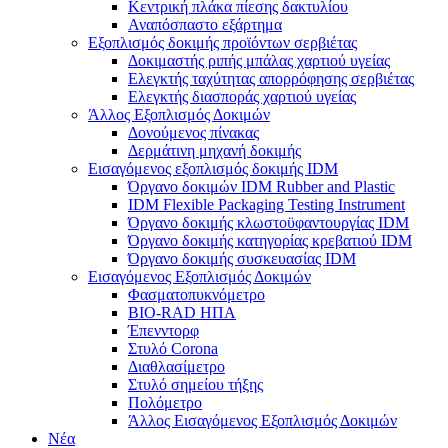
Κεντρική πλάκα πίεσης δακτυλίου
Αναπόσπαστο εξάρτημα
Εξοπλισμός δοκιμής προϊόντων σερβιέτας
Δοκιμαστής ριπής μπάλας χαρτιού υγείας
Ελεγκτής ταχύτητας απορρόφησης σερβιέτας
Ελεγκτής διασποράς χαρτιού υγείας
Άλλος Εξοπλισμός Δοκιμών
Δονούμενος πίνακας
Δερμάτινη μηχανή δοκιμής
Εισαγόμενος εξοπλισμός δοκιμής IDM
Όργανο δοκιμών IDM Rubber and Plastic
IDM Flexible Packaging Testing Instrument
Όργανο δοκιμής κλωστοϋφαντουργίας IDM
Όργανο δοκιμής κατηγορίας κρεβατιού IDM
Όργανο δοκιμής συσκευασίας IDM
Εισαγόμενος Εξοπλισμός Δοκιμών
Φασματοπυκνόμετρο
BIO-RAD ΗΠΑ
Έπενντορφ
Στυλό Corona
Διαθλασίμετρο
Στυλό σημείου τήξης
Πολόμετρο
Άλλος Εισαγόμενος Εξοπλισμός Δοκιμών
Νέα