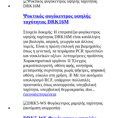
Ψυκτικός φυγόκεντρος υψηλής
ταχύτητας DRK16M
Στοιχείο δοκιμής: Η επιτραπέζια φυγόκεντρος
υψηλής ταχύτητας DRK16M είναι κατάλληλη
για βιολογία, ιατρική, γεωργία και άλλους
τομείς. Είναι η πρώτη επιλογή για βιομηχανίες
όπως η γενετική, τα πειράματα PCR πρωτεϊνών
και νουκλεϊκών οξέων. λεπτομέρειες προϊόντος
Χαρακτηριστικά οργάνου ① Έλεγχος
μικροϋπολογιστή, οθόνη αφής, κινητήρας
μετατροπής συχνότητας χωρίς ψήκτρες, ψηφιακή
οθόνη, εύκολο στη χρήση. ② Με τον αυτόματο
υπολογισμό RCF, υπάρχουν πολλαπλές
προστασίες όπως ανισορροπία, υπερβολική
ταχύτητα, υπερβολική θερμοκρασία, doo...
έρευνα
λεπτομέρεια