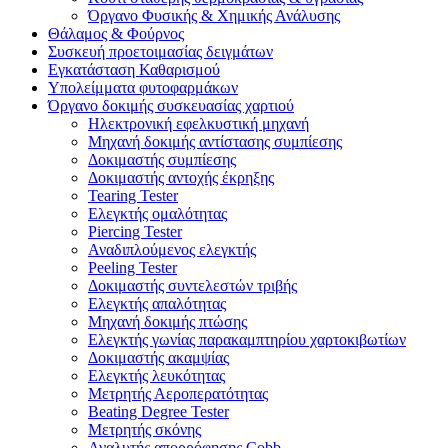
Όργανο Φυσικής & Χημικής Ανάλυσης
Θάλαμος & Φούρνος
Συσκευή προετοιμασίας δειγμάτων
Εγκατάσταση Καθαρισμού
Υπολείμματα φυτοφαρμάκων
Όργανο δοκιμής συσκευασίας χαρτιού
Ηλεκτρονική εφελκυστική μηχανή
Μηχανή δοκιμής αντίστασης συμπίεσης
Δοκιμαστής συμπίεσης
Δοκιμαστής αντοχής έκρηξης
Tearing Tester
Ελεγκτής ομαλότητας
Piercing Tester
Αναδιπλούμενος ελεγκτής
Peeling Tester
Δοκιμαστής συντελεστών τριβής
Ελεγκτής απαλότητας
Μηχανή δοκιμής πτώσης
Ελεγκτής γωνίας παρακαμπτηρίου χαρτοκιβωτίων
Δοκιμαστής ακαμψίας
Ελεγκτής λευκότητας
Μετρητής Αεροπερατότητας
Beating Degree Tester
Μετρητής σκόνης
Αναλυτής απορρόφησης Cobb