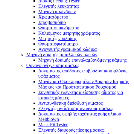
Δίσκος Peeling Tester
Ελεγκτής λευκότητας
Μηχανή κυλίνδρων
Χρωματόμετρο
Στροβοσκόπιο
Φασματοπυκνόμετρο
Κυλιόμενος μετρητής χρώματος
Μετρητής γυαλάδας
Φασματοφωτόμετρο
Ανιχνευτής γραμμικού κώδικα
Μηχανή δοκιμής μεταλλικών υλικών
Μηχανή δοκιμής επαναλαμβανόμενης κάμψης
Όργανο ανίχνευσης μάσκας
Δοκιμαστής απόδοσης επιβραδυντικού φλόγας
υφάσματος
Μηχάνημα Ολοκληρωμένων Δοκιμών Ιατρικής
Μάσκας και Προστατευτικού Ρουχισμού
Συνθετικός ελεγκτής διείσδυσης αίματος για
ιατρικές μάσκες
Αντισυνθετική διείσδυση αίματος
Ελεγκτής αντίστασης αναπνοής μάσκας
Δοκιμαστής υψηλής ταχύτητας ροής υλικού
Meltblown
Mask Fit Tester
Ελεγκτής διαφοράς πίεσης μάσκας