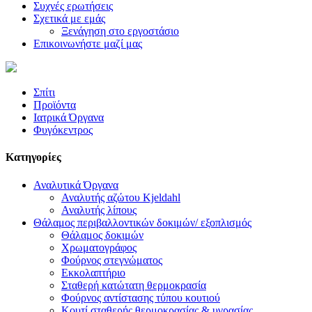
Συχνές ερωτήσεις
Σχετικά με εμάς
Ξενάγηση στο εργοστάσιο
Επικοινωνήστε μαζί μας
Σπίτι
Προϊόντα
Ιατρικά Όργανα
Φυγόκεντρος
Κατηγορίες
Αναλυτικά Όργανα
Αναλυτής αζώτου Kjeldahl
Αναλυτής λίπους
Θάλαμος περιβαλλοντικών δοκιμών/ εξοπλισμός
Θάλαμος δοκιμών
Χρωματογράφος
Φούρνος στεγνώματος
Εκκολαπτήριο
Σταθερή κατώτατη θερμοκρασία
Φούρνος αντίστασης τύπου κουτιού
Κουτί σταθερής θερμοκρασίας & υγρασίας