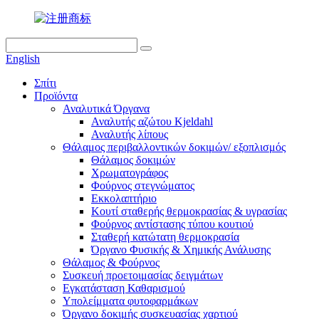
English
Σπίτι
Προϊόντα
Αναλυτικά Όργανα
Αναλυτής αζώτου Kjeldahl
Αναλυτής λίπους
Θάλαμος περιβαλλοντικών δοκιμών/ εξοπλισμός
Θάλαμος δοκιμών
Χρωματογράφος
Φούρνος στεγνώματος
Εκκολαπτήριο
Κουτί σταθερής θερμοκρασίας & υγρασίας
Φούρνος αντίστασης τύπου κουτιού
Σταθερή κατώτατη θερμοκρασία
Όργανο Φυσικής & Χημικής Ανάλυσης
Θάλαμος & Φούρνος
Συσκευή προετοιμασίας δειγμάτων
Εγκατάσταση Καθαρισμού
Υπολείμματα φυτοφαρμάκων
Όργανο δοκιμής συσκευασίας χαρτιού