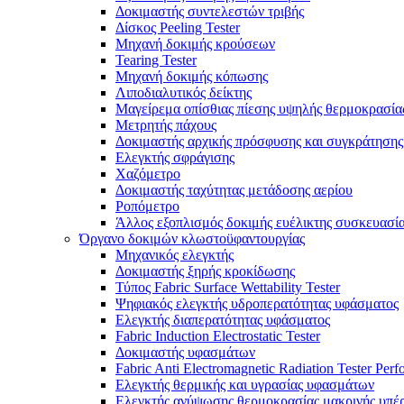
Δοκιμαστής συντελεστών τριβής
Δίσκος Peeling Tester
Μηχανή δοκιμής κρούσεων
Tearing Tester
Μηχανή δοκιμής κόπωσης
Λιποδιαλυτικός δείκτης
Μαγείρεμα οπίσθιας πίεσης υψηλής θερμοκρασία
Μετρητής πάχους
Δοκιμαστής αρχικής πρόσφυσης και συγκράτησης
Ελεγκτής σφράγισης
Χαζόμετρο
Δοκιμαστής ταχύτητας μετάδοσης αερίου
Ροπόμετρο
Άλλος εξοπλισμός δοκιμής ευέλικτης συσκευασί
Όργανο δοκιμών κλωστοϋφαντουργίας
Μηχανικός ελεγκτής
Δοκιμαστής ξηρής κροκίδωσης
Τύπος Fabric Surface Wettability Tester
Ψηφιακός ελεγκτής υδροπερατότητας υφάσματος
Ελεγκτής διαπερατότητας υφάσματος
Fabric Induction Electrostatic Tester
Δοκιμαστής υφασμάτων
Fabric Anti Electromagnetic Radiation Tester Per
Ελεγκτής θερμικής και υγρασίας υφασμάτων
Ελεγκτής ανύψωσης θερμοκρασίας μακρινής υπέρ