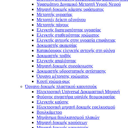
Υφασμάτινο Δυναμικό Μετρητή Υγρού Νερού
Μηχανή δοκιμής κάμψης υφάσματος
Μετρητής υγρασίας
Μετρητές δείκτη οξυγόνου
Μετρητής πάχους
Ελεγκτής διαπερατότητας υγρασίας
Ελεγκτής σταθερότητας χρώματος
Ελεγκτής αντοχής στην υγρασία επιφάνειας
Δοκιμαστής ακαμψίας
Κατακόρυφος ελεγκτής αντοχής στη φλόγα
Δοκιμαστής τριβής
Ελεγκτής απαλότητας
Μηχανή δοκιμής συρρίκνωσης
Δοκιμαστής υδροστατικής αντίστασης
Όργανο μέτρησης χρώματος
Κουτί χρώμα-φως
Όργανο δοκιμής πλαστικού καουτσούκ
Ηλεκτρονική Universal Δοκιμαστική Μηχανή
Φούρνος σιγαστήρα υψηλής θερμοκρασίας
Ελεγκτής καύσης
Ηλεκτρονική μηχανή δοκιμής εφελκυσμού
Βουλκάμετρο
Μηχάνημα βουλκανισμού πλακών
Μηχανή δοκιμής κρούσεων
Μηχανή δοκιμής καουτσούκ