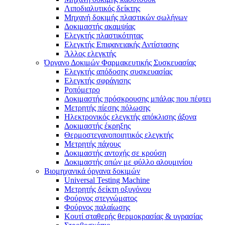
Λιποδιαλυτικός δείκτης
Μηχανή δοκιμής πλαστικών σωλήνων
Δοκιμαστής ακαμψίας
Ελεγκτής πλαστικότητας
Ελεγκτής Επιφανειακής Αντίστασης
Άλλος ελεγκτής
Όργανο Δοκιμών Φαρμακευτικής Συσκευασίας
Ελεγκτής απόδοσης συσκευασίας
Ελεγκτής σφράγισης
Ροπόμετρο
Δοκιμαστής πρόσκρουσης μπάλας που πέφτει
Μετρητής πίεσης πόλωσης
Ηλεκτρονικός ελεγκτής απόκλισης άξονα
Δοκιμαστής έκρηξης
Θερμοστεγανοποιητικός ελεγκτής
Μετρητής πάχους
Δοκιμαστής αντοχής σε κρούση
Δοκιμαστής οπών με φύλλο αλουμινίου
Βιομηχανικά όργανα δοκιμών
Universal Testing Machine
Μετρητής δείκτη οξυγόνου
Φούρνος στεγνώματος
Φούρνος παλαίωσης
Κουτί σταθερής θερμοκρασίας & υγρασίας