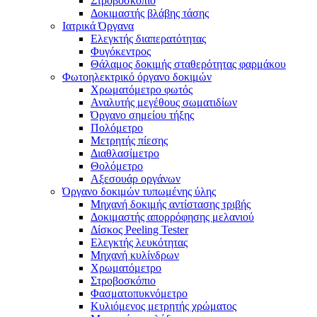
Στροβοσκόπιο
Δοκιμαστής βλάβης τάσης
Ιατρικά Όργανα
Ελεγκτής διαπερατότητας
Φυγόκεντρος
Θάλαμος δοκιμής σταθερότητας φαρμάκου
Φωτοηλεκτρικό όργανο δοκιμών
Χρωματόμετρο φωτός
Αναλυτής μεγέθους σωματιδίων
Όργανο σημείου τήξης
Πολόμετρο
Μετρητής πίεσης
Διαθλασίμετρο
Θολόμετρο
Αξεσουάρ οργάνων
Όργανο δοκιμών τυπωμένης ύλης
Μηχανή δοκιμής αντίστασης τριβής
Δοκιμαστής απορρόφησης μελανιού
Δίσκος Peeling Tester
Ελεγκτής λευκότητας
Μηχανή κυλίνδρων
Χρωματόμετρο
Στροβοσκόπιο
Φασματοπυκνόμετρο
Κυλιόμενος μετρητής χρώματος