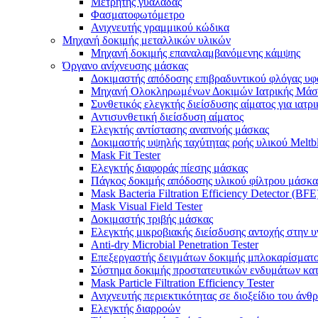
Μετρητής γυαλάδας
Φασματοφωτόμετρο
Ανιχνευτής γραμμικού κώδικα
Μηχανή δοκιμής μεταλλικών υλικών
Μηχανή δοκιμής επαναλαμβανόμενης κάμψης
Όργανο ανίχνευσης μάσκας
Δοκιμαστής απόδοσης επιβραδυντικού φλόγας υ
Μηχανή Ολοκληρωμένων Δοκιμών Ιατρικής Μάσκ
Συνθετικός ελεγκτής διείσδυσης αίματος για ιατρ
Αντισυνθετική διείσδυση αίματος
Ελεγκτής αντίστασης αναπνοής μάσκας
Δοκιμαστής υψηλής ταχύτητας ροής υλικού Melt
Mask Fit Tester
Ελεγκτής διαφοράς πίεσης μάσκας
Πάγκος δοκιμής απόδοσης υλικού φίλτρου μάσκα
Mask Bacteria Filtration Efficiency Detector (BFE
Mask Visual Field Tester
Δοκιμαστής τριβής μάσκας
Ελεγκτής μικροβιακής διείσδυσης αντοχής στην 
Anti-dry Microbial Penetration Tester
Επεξεργαστής δειγμάτων δοκιμής μπλοκαρίσματ
Σύστημα δοκιμής προστατευτικών ενδυμάτων κατ
Mask Particle Filtration Efficiency Tester
Ανιχνευτής περιεκτικότητας σε διοξείδιο του άνθ
Ελεγκτής διαρροών