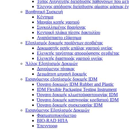
Τύπος Ανιχνευτής διείσδυσης παθογόνων που μετ
Έλεγχος απόδοσης διείσδυσης αίματος μάσκας έ
Βοηθητική Συσκευή
Κέντημα
Μαχαίρι κοπής χαρτιού
Συγκολλημένος βραχίονας
Κεντρική πλάκα πίεσης δακτυλίου
Αναπόσπαστο εξάρτημα
Εξοπλισμός δοκιμής προϊόντων σερβιέτας
Δοκιμαστής ριπής μπάλας χαρτιού υγείας
Ελεγκτής ταχύτητας απορρόφησης σερβιέτας
Ελεγκτής διασποράς χαρτιού υγείας
Άλλος Εξοπλισμός Δοκιμών
Δονούμενος πίνακας
Δερμάτινη μηχανή δοκιμής
Εισαγόμενος εξοπλισμός δοκιμής IDM
Όργανο δοκιμών IDM Rubber and Plastic
IDM Flexible Packaging Testing Instrument
Όργανο δοκιμής κλωστοϋφαντουργίας IDM
Όργανο δοκιμής κατηγορίας κρεβατιού IDM
Όργανο δοκιμής συσκευασίας IDM
Εισαγόμενος Εξοπλισμός Δοκιμών
Φασματοπυκνόμετρο
BIO-RAD ΗΠΑ
Έπενντορφ