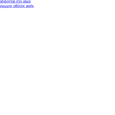
αδίδονται στο αίμα
γχρωμης οθόνης αφής