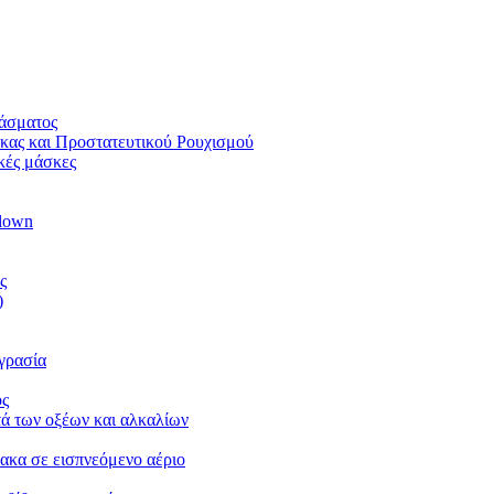
φάσματος
ας και Προστατευτικού Ρουχισμού
ικές μάσκες
blown
ς
)
υγρασία
ος
ά των οξέων και αλκαλίων
ρακα σε εισπνεόμενο αέριο