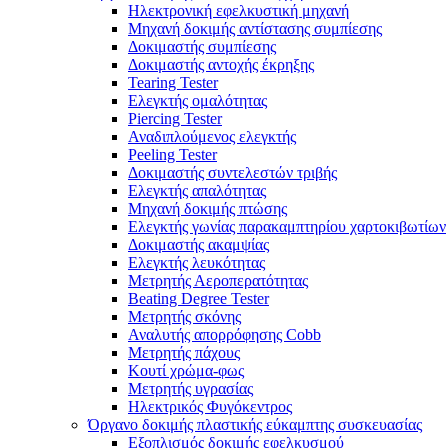
Ηλεκτρονική εφελκυστική μηχανή
Μηχανή δοκιμής αντίστασης συμπίεσης
Δοκιμαστής συμπίεσης
Δοκιμαστής αντοχής έκρηξης
Tearing Tester
Ελεγκτής ομαλότητας
Piercing Tester
Αναδιπλούμενος ελεγκτής
Peeling Tester
Δοκιμαστής συντελεστών τριβής
Ελεγκτής απαλότητας
Μηχανή δοκιμής πτώσης
Ελεγκτής γωνίας παρακαμπτηρίου χαρτοκιβωτίων
Δοκιμαστής ακαμψίας
Ελεγκτής λευκότητας
Μετρητής Αεροπερατότητας
Beating Degree Tester
Μετρητής σκόνης
Αναλυτής απορρόφησης Cobb
Μετρητής πάχους
Κουτί χρώμα-φως
Μετρητής υγρασίας
Ηλεκτρικός Φυγόκεντρος
Όργανο δοκιμής πλαστικής εύκαμπτης συσκευασίας
Εξοπλισμός δοκιμής εφελκυσμού