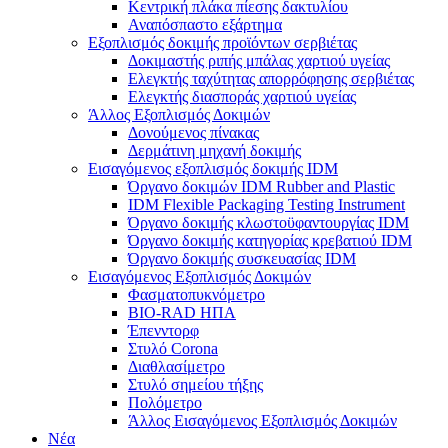
Κεντρική πλάκα πίεσης δακτυλίου
Αναπόσπαστο εξάρτημα
Εξοπλισμός δοκιμής προϊόντων σερβιέτας
Δοκιμαστής ριπής μπάλας χαρτιού υγείας
Ελεγκτής ταχύτητας απορρόφησης σερβιέτας
Ελεγκτής διασποράς χαρτιού υγείας
Άλλος Εξοπλισμός Δοκιμών
Δονούμενος πίνακας
Δερμάτινη μηχανή δοκιμής
Εισαγόμενος εξοπλισμός δοκιμής IDM
Όργανο δοκιμών IDM Rubber and Plastic
IDM Flexible Packaging Testing Instrument
Όργανο δοκιμής κλωστοϋφαντουργίας IDM
Όργανο δοκιμής κατηγορίας κρεβατιού IDM
Όργανο δοκιμής συσκευασίας IDM
Εισαγόμενος Εξοπλισμός Δοκιμών
Φασματοπυκνόμετρο
BIO-RAD ΗΠΑ
Έπενντορφ
Στυλό Corona
Διαθλασίμετρο
Στυλό σημείου τήξης
Πολόμετρο
Άλλος Εισαγόμενος Εξοπλισμός Δοκιμών
Νέα