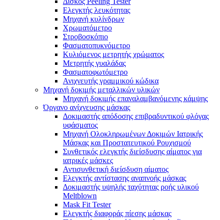
Δίσκος Peeling Tester
Ελεγκτής λευκότητας
Μηχανή κυλίνδρων
Χρωματόμετρο
Στροβοσκόπιο
Φασματοπυκνόμετρο
Κυλιόμενος μετρητής χρώματος
Μετρητής γυαλάδας
Φασματοφωτόμετρο
Ανιχνευτής γραμμικού κώδικα
Μηχανή δοκιμής μεταλλικών υλικών
Μηχανή δοκιμής επαναλαμβανόμενης κάμψης
Όργανο ανίχνευσης μάσκας
Δοκιμαστής απόδοσης επιβραδυντικού φλόγας
υφάσματος
Μηχανή Ολοκληρωμένων Δοκιμών Ιατρικής
Μάσκας και Προστατευτικού Ρουχισμού
Συνθετικός ελεγκτής διείσδυσης αίματος για
ιατρικές μάσκες
Αντισυνθετική διείσδυση αίματος
Ελεγκτής αντίστασης αναπνοής μάσκας
Δοκιμαστής υψηλής ταχύτητας ροής υλικού
Meltblown
Mask Fit Tester
Ελεγκτής διαφοράς πίεσης μάσκας