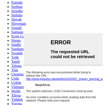
Punjabi
Serbian
Sesotho
Sinhala
Slovak
Slovenian
Somali
Samoan
Scots Gaelic
Shona
Sindhi
Sundanese
Swahili
Tajik
Tamil
Telugu
Thai
Ukrainian
Urdu
Uzbek
Vietnamese
Welsh
Xhosa
Yiddish
Yoruba