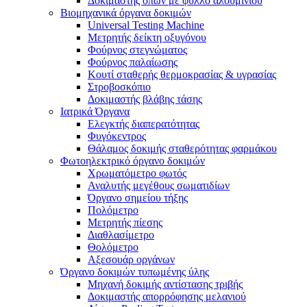
Δοκιμαστής οπών με φύλλο αλουμινίου
Βιομηχανικά όργανα δοκιμών
Universal Testing Machine
Μετρητής δείκτη οξυγόνου
Φούρνος στεγνώματος
Φούρνος παλαίωσης
Κουτί σταθερής θερμοκρασίας & υγρασίας
Στροβοσκόπιο
Δοκιμαστής βλάβης τάσης
Ιατρικά Όργανα
Ελεγκτής διαπερατότητας
Φυγόκεντρος
Θάλαμος δοκιμής σταθερότητας φαρμάκου
Φωτοηλεκτρικό όργανο δοκιμών
Χρωματόμετρο φωτός
Αναλυτής μεγέθους σωματιδίων
Όργανο σημείου τήξης
Πολόμετρο
Μετρητής πίεσης
Διαθλασίμετρο
Θολόμετρο
Αξεσουάρ οργάνων
Όργανο δοκιμών τυπωμένης ύλης
Μηχανή δοκιμής αντίστασης τριβής
Δοκιμαστής απορρόφησης μελανιού