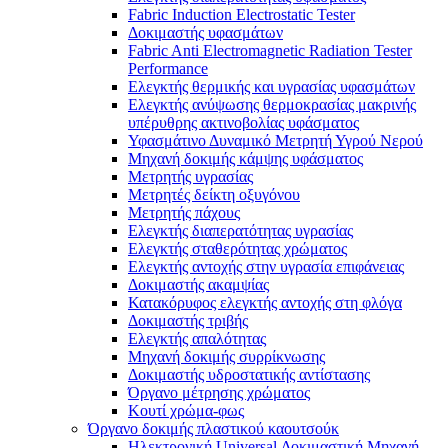
Fabric Induction Electrostatic Tester
Δοκιμαστής υφασμάτων
Fabric Anti Electromagnetic Radiation Tester
Performance
Ελεγκτής θερμικής και υγρασίας υφασμάτων
Ελεγκτής ανύψωσης θερμοκρασίας μακρινής
υπέρυθρης ακτινοβολίας υφάσματος
Υφασμάτινο Δυναμικό Μετρητή Υγρού Νερού
Μηχανή δοκιμής κάμψης υφάσματος
Μετρητής υγρασίας
Μετρητές δείκτη οξυγόνου
Μετρητής πάχους
Ελεγκτής διαπερατότητας υγρασίας
Ελεγκτής σταθερότητας χρώματος
Ελεγκτής αντοχής στην υγρασία επιφάνειας
Δοκιμαστής ακαμψίας
Κατακόρυφος ελεγκτής αντοχής στη φλόγα
Δοκιμαστής τριβής
Ελεγκτής απαλότητας
Μηχανή δοκιμής συρρίκνωσης
Δοκιμαστής υδροστατικής αντίστασης
Όργανο μέτρησης χρώματος
Κουτί χρώμα-φως
Όργανο δοκιμής πλαστικού καουτσούκ
Ηλεκτρονική Universal Δοκιμαστική Μηχανή