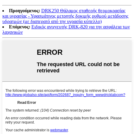
Προηγούμενος:
DRK250 Θάλαμος σταθερής θερμοκρασίας
και υγρασίας - Υφασμάτινος μετρητής δοκιμής ρυθμού μετάδοσης
υδρατμών (με διαπερατό από την υγρασία κύπελλο)
Επόμενος:
Ειδικός ανιχνευτής DRK-820 για την ασφάλεια των
λαχανικών