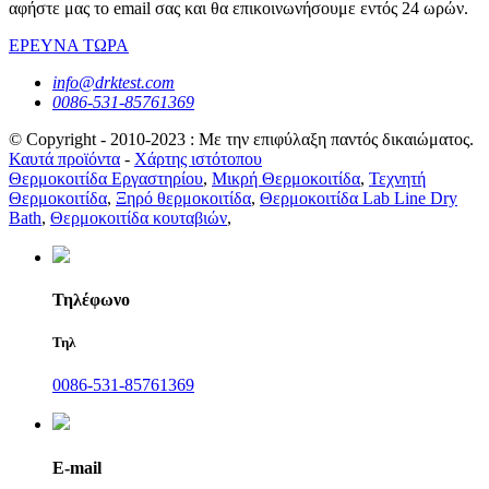
αφήστε μας το email σας και θα επικοινωνήσουμε εντός 24 ωρών.
ΕΡΕΥΝΑ ΤΩΡΑ
info@drktest.com
0086-531-85761369
© Copyright - 2010-2023 : Με την επιφύλαξη παντός δικαιώματος.
Καυτά προϊόντα
-
Χάρτης ιστότοπου
Θερμοκοιτίδα Εργαστηρίου
,
Μικρή Θερμοκοιτίδα
,
Τεχνητή
Θερμοκοιτίδα
,
Ξηρό θερμοκοιτίδα
,
Θερμοκοιτίδα Lab Line Dry
Bath
,
Θερμοκοιτίδα κουταβιών
,
Τηλέφωνο
Τηλ
0086-531-85761369
E-mail