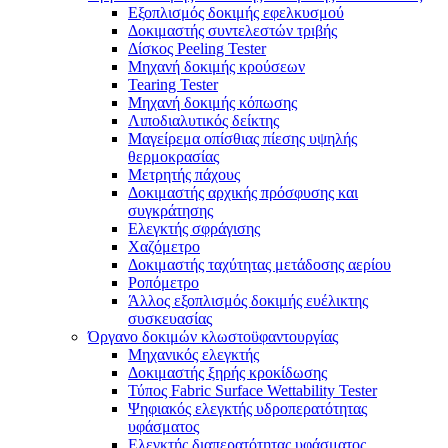
Εξοπλισμός δοκιμής εφελκυσμού
Δοκιμαστής συντελεστών τριβής
Δίσκος Peeling Tester
Μηχανή δοκιμής κρούσεων
Tearing Tester
Μηχανή δοκιμής κόπωσης
Λιποδιαλυτικός δείκτης
Μαγείρεμα οπίσθιας πίεσης υψηλής
θερμοκρασίας
Μετρητής πάχους
Δοκιμαστής αρχικής πρόσφυσης και
συγκράτησης
Ελεγκτής σφράγισης
Χαζόμετρο
Δοκιμαστής ταχύτητας μετάδοσης αερίου
Ροπόμετρο
Άλλος εξοπλισμός δοκιμής ευέλικτης
συσκευασίας
Όργανο δοκιμών κλωστοϋφαντουργίας
Μηχανικός ελεγκτής
Δοκιμαστής ξηρής κροκίδωσης
Τύπος Fabric Surface Wettability Tester
Ψηφιακός ελεγκτής υδροπερατότητας
υφάσματος
Ελεγκτής διαπερατότητας υφάσματος