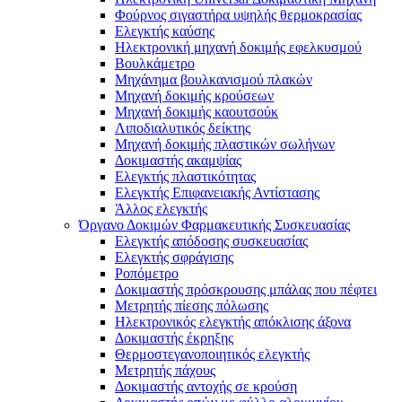
Φούρνος σιγαστήρα υψηλής θερμοκρασίας
Ελεγκτής καύσης
Ηλεκτρονική μηχανή δοκιμής εφελκυσμού
Βουλκάμετρο
Μηχάνημα βουλκανισμού πλακών
Μηχανή δοκιμής κρούσεων
Μηχανή δοκιμής καουτσούκ
Λιποδιαλυτικός δείκτης
Μηχανή δοκιμής πλαστικών σωλήνων
Δοκιμαστής ακαμψίας
Ελεγκτής πλαστικότητας
Ελεγκτής Επιφανειακής Αντίστασης
Άλλος ελεγκτής
Όργανο Δοκιμών Φαρμακευτικής Συσκευασίας
Ελεγκτής απόδοσης συσκευασίας
Ελεγκτής σφράγισης
Ροπόμετρο
Δοκιμαστής πρόσκρουσης μπάλας που πέφτει
Μετρητής πίεσης πόλωσης
Ηλεκτρονικός ελεγκτής απόκλισης άξονα
Δοκιμαστής έκρηξης
Θερμοστεγανοποιητικός ελεγκτής
Μετρητής πάχους
Δοκιμαστής αντοχής σε κρούση