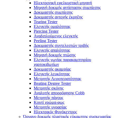
Ηλεκτρονική εφελκυστική μηχανή
Μηχανή δοκιμής αντίστασης συμπίεσης
Δοκιμαστής συμπίεσης
Δοκιμαστής αντοχής έκρηξης
Tearing Tester
Ελεγκτής ομαλότητας
Piercing Tester
Αναδιπλούμενος ελεγκτής
Peeling Tester
Δοκιμαστής συντελεστών τριβής
Ελεγκτής απαλότητας
Μηχανή δοκιμής πτώσης
Ελεγκτής γωνίας παρακαμπτηρίου
χαρτοκιβωτίων
Δοκιμαστής ακαμψίας
Ελεγκτής λευκότητας
Μετρητής Αεροπερατότητας
Beating Degree Tester
Μετρητής σκόνης
Αναλυτής απορρόφησης Cobb
Μετρητής πάχους
Κουτί χρώμα-φως
Μετρητής υγρασίας
Ηλεκτρικός Φυγόκεντρος
Όργανο δοκιμής πλαστικής εύκαμπτης συσκευασίας