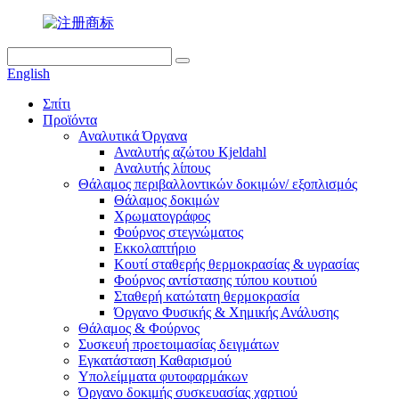
English
Σπίτι
Προϊόντα
Αναλυτικά Όργανα
Αναλυτής αζώτου Kjeldahl
Αναλυτής λίπους
Θάλαμος περιβαλλοντικών δοκιμών/ εξοπλισμός
Θάλαμος δοκιμών
Χρωματογράφος
Φούρνος στεγνώματος
Εκκολαπτήριο
Κουτί σταθερής θερμοκρασίας & υγρασίας
Φούρνος αντίστασης τύπου κουτιού
Σταθερή κατώτατη θερμοκρασία
Όργανο Φυσικής & Χημικής Ανάλυσης
Θάλαμος & Φούρνος
Συσκευή προετοιμασίας δειγμάτων
Εγκατάσταση Καθαρισμού
Υπολείμματα φυτοφαρμάκων
Όργανο δοκιμής συσκευασίας χαρτιού