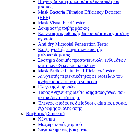
Πάγκος δοκιμής απόδοσης υλικού φίλτρου
μάσκας
Mask Bacteria Filtration Efficiency Detector
(BFE)
Mask Visual Field Tester
Δοκιμαστής τριβής μάσκας
Ελεγκτής μικροβιακής διείσδυσης αντοχής στην
υγρασία
Anti-dry Microbial Penetration Tester
Επεξεργαστής δειγμάτων δοκιμής
μπλοκαρίσματος
Σύστημα δοκιμής προστατευτικών ενδυμάτων
κατά των οξέων και αλκαλίων
Mask Particle Filtration Efficiency Tester
Ανιχνευτής περιεκτικότητας σε διοξείδιο του
άνθρακα σε εισπνεόμενο αέριο
Ελεγκτής διαρροών
Τύπος Ανιχνευτής διείσδυσης παθογόνων που
μεταδίδονται στο αίμα
Έλεγχος απόδοσης διείσδυσης αίματος μάσκας
έγχρωμης οθόνης αφής
Βοηθητική Συσκευή
Κέντημα
Μαχαίρι κοπής χαρτιού
Συγκολλημένος βραχίονας